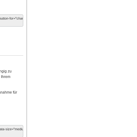
ngig zu
n Ihrem
ßnahme für