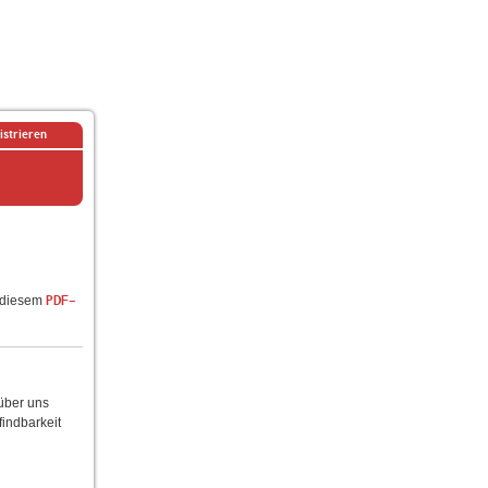
istrieren
n diesem
PDF-
 über uns
findbarkeit