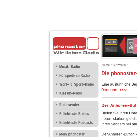
S
80er
Top 10
90er
Zuletzt
OLDI
ANT
Home
> Entwickler
Musik-Radio
Die phonostar
Hörspiele im Radio
Wort- & Sport-Radio
Eine ausführliche Be
››››
Dokument.
Klassik-Radio
Radiosender
Der Anhören-Butt
Bieten Sie Ihren Höre
Beliebteste Radios
hören, stärken gleich
Beliebteste Podcasts
Ihres Senders bei ph
Mein phonostar
Der Anhören-Button k