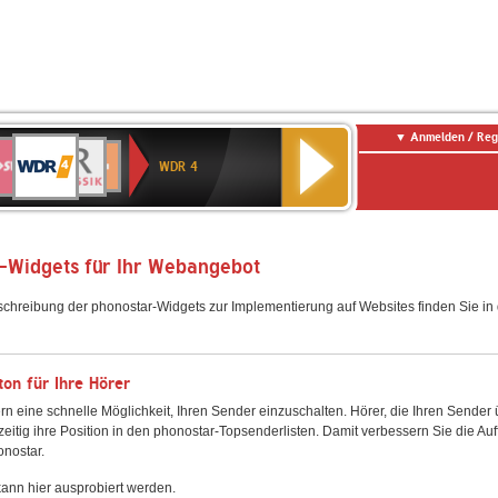
Anmelden / Reg
WDR
WR3
BR-
Deutschlandfunk
NDR
Deutschlandfunk
SWR
4
WDR 4
KLASSIK
2
Kultur
Kultur
E
ENNE
-Widgets für Ihr Webangebot
schreibung der phonostar-Widgets zur Implementierung auf Websites finden Sie i
on für Ihre Hörer
rn eine schnelle Möglichkeit, Ihren Sender einzuschalten. Hörer, die Ihren Sender
zeitig ihre Position in den phonostar-Topsenderlisten. Damit verbessern Sie die Auf
onostar.
ann hier ausprobiert werden.