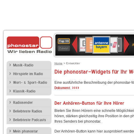
ANTENNE
Deutschlandfunk
WDR
BR-
Deutschlandfunk
80er
SWR3
WDR
NDR
SWR
Top 10
BAYERN
Kultur
2
KLASSIK
90er
4
2
Kultur
Zuletzt
OLDIE
ANTENNE
Home
> Entwickler
Musik-Radio
Die phonostar-Widgets für Ihr 
Hörspiele im Radio
Wort- & Sport-Radio
Eine ausführliche Beschreibung der phonostar-W
››››
Dokument.
Klassik-Radio
Radiosender
Der Anhören-Button für Ihre Hörer
Bieten Sie Ihren Hörern eine schnelle Möglichkei
Beliebteste Radios
hören, stärken gleichzeitig ihre Position in den 
Beliebteste Podcasts
Ihres Senders bei phonostar.
Mein phonostar
Der Anhören-Button kann hier ausprobiert werde