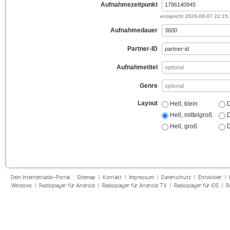
Aufnahmezeitpunkt
entspricht
2026-08-07 22:15
Aufnahmedauer
Partner-ID
Aufnahmetitel
Genre
Layout
Hell, klein
D
Hell, mittelgroß
D
Hell, groß
D
Dein Internetradio-Portal :
Sitemap
|
Kontakt
|
Impressum
|
Datenschutz
|
Entwickler
|
Windows
|
Radioplayer für Android
|
Radioplayer für Android TV
|
Radioplayer für iOS
|
R