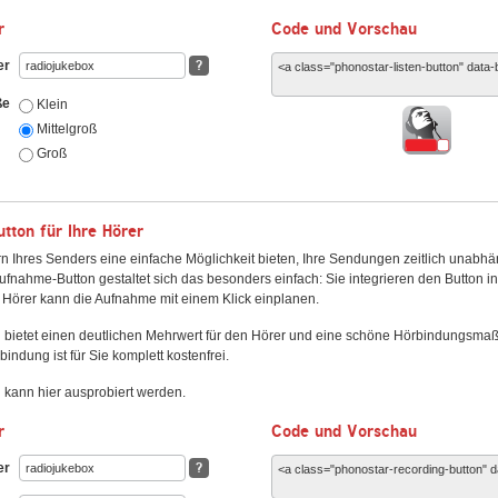
r
Code und Vorschau
er
?
ße
Klein
Mittelgroß
Groß
ton für Ihre Hörer
n Ihres Senders eine einfache Möglichkeit bieten, Ihre Sendungen zeitlich unabhä
fnahme-Button gestaltet sich das besonders einfach: Sie integrieren den Button i
Hörer kann die Aufnahme mit einem Klick einplanen.
 bietet einen deutlichen Mehrwert für den Hörer und eine schöne Hörbindungsma
bindung ist für Sie komplett kostenfrei.
kann hier ausprobiert werden.
r
Code und Vorschau
er
?