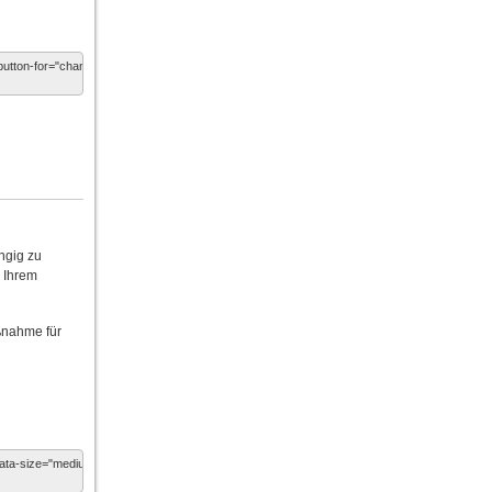
ngig zu
n Ihrem
ßnahme für