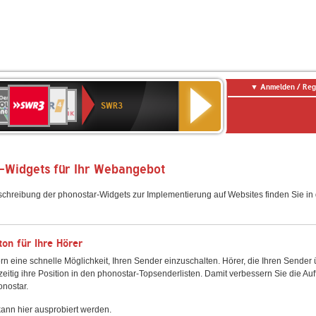
Anmelden / Reg
SWR3
0er
WDR
chlandfunk
NDR
BR-
SWR
SWR3
0er
4
2
KLASSIK
Kultur
LDIE
NTENNE
-Widgets für Ihr Webangebot
schreibung der phonostar-Widgets zur Implementierung auf Websites finden Sie i
on für Ihre Hörer
rn eine schnelle Möglichkeit, Ihren Sender einzuschalten. Hörer, die Ihren Sender
zeitig ihre Position in den phonostar-Topsenderlisten. Damit verbessern Sie die Auf
onostar.
ann hier ausprobiert werden.