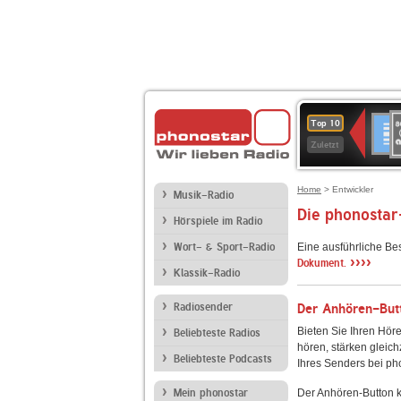
8
Deuts
Top 10
9
Zuletzt
O
A
Home
> Entwickler
Musik-Radio
Die phonostar
Hörspiele im Radio
Wort- & Sport-Radio
Eine ausführliche Be
››››
Dokument.
Klassik-Radio
Radiosender
Der Anhören-Butt
Bieten Sie Ihren Höre
Beliebteste Radios
hören, stärken gleich
Beliebteste Podcasts
Ihres Senders bei ph
Mein phonostar
Der Anhören-Button k