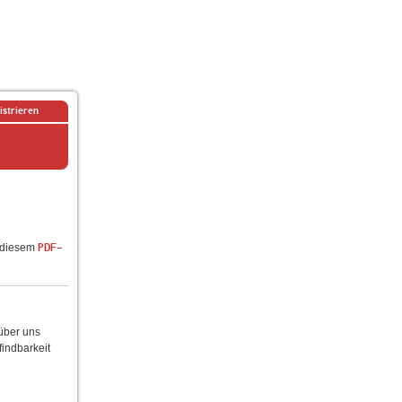
istrieren
n diesem
PDF-
 über uns
findbarkeit