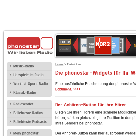
NDR
SWR
Deutschlandfunk
WDR
SWR3
WDR
BR-
Deutschlandfunk
ANTENNE
80er
Top 10
2
N
Kultur
2
4
KLASSIK
Kultur
BAYERN
90er
Zuletzt
OLDIE
ANTENNE
Home
> Entwickler
Musik-Radio
Die phonostar-Widgets für Ihr 
Hörspiele im Radio
Wort- & Sport-Radio
Eine ausführliche Beschreibung der phonostar-W
››››
Dokument.
Klassik-Radio
Radiosender
Der Anhören-Button für Ihre Hörer
Bieten Sie Ihren Hörern eine schnelle Möglichkei
Beliebteste Radios
hören, stärken gleichzeitig ihre Position in den 
Beliebteste Podcasts
Ihres Senders bei phonostar.
Mein phonostar
Der Anhören-Button kann hier ausprobiert werde