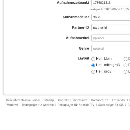
Aufnahmezeitpunkt
entspricht
2026-08-06 10:15
Aufnahmedauer
Partner-ID
Aufnahmetitel
Genre
Layout
Hell, klein
D
Hell, mittelgroß
D
Hell, groß
D
Dein Internetradio-Portal :
Sitemap
|
Kontakt
|
Impressum
|
Datenschutz
|
Entwickler
|
Windows
|
Radioplayer für Android
|
Radioplayer für Android TV
|
Radioplayer für iOS
|
R