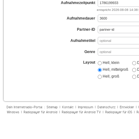
Aufnahmezeitpunkt
entspricht
2026-08-08 14:38
Aufnahmedauer
Partner-ID
Aufnahmetitel
Genre
Layout
Hell, klein
D
Hell, mittelgroß
D
Hell, groß
D
Dein Internetradio-Portal :
Sitemap
|
Kontakt
|
Impressum
|
Datenschutz
|
Entwickler
|
Windows
|
Radioplayer für Android
|
Radioplayer für Android TV
|
Radioplayer für iOS
|
R