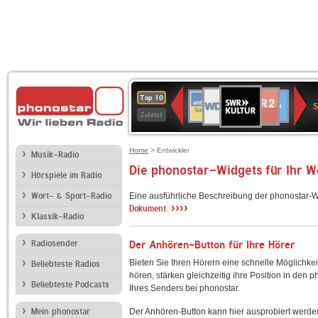
SWR
WDR
NDR
ANTENNE
80er
SWR3
WDR
BR-
Deutschlandfunk
Deutschlandfun
Top 10
Kultur
S
2
2
BAYERN
90er
4
KLASSIK
Kultur
Zuletzt
OLDIE
ANTENNE
Home
> Entwickler
Musik-Radio
Die phonostar-Widgets für Ihr 
Hörspiele im Radio
Wort- & Sport-Radio
Eine ausführliche Beschreibung der phonostar-W
››››
Dokument.
Klassik-Radio
Radiosender
Der Anhören-Button für Ihre Hörer
Bieten Sie Ihren Hörern eine schnelle Möglichkei
Beliebteste Radios
hören, stärken gleichzeitig ihre Position in den 
Beliebteste Podcasts
Ihres Senders bei phonostar.
Mein phonostar
Der Anhören-Button kann hier ausprobiert werde