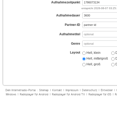
Aufnahmezeitpunkt
entspricht
2026-08-07 03:25
Aufnahmedauer
Partner-ID
Aufnahmetitel
Genre
Layout
Hell, klein
D
Hell, mittelgroß
D
Hell, groß
D
Dein Internetradio-Portal :
Sitemap
|
Kontakt
|
Impressum
|
Datenschutz
|
Entwickler
|
Windows
|
Radioplayer für Android
|
Radioplayer für Android TV
|
Radioplayer für iOS
|
R