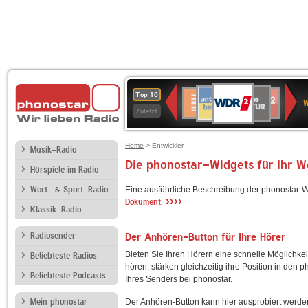
WDR
ANTENNE
SWR
Deutschlandfunk
Deutschlandfunk
80er
SWR3
WDR
BR-
NDR
Top 10
2
W
BAYERN
Kultur
Kultur
90er
4
KLASSIK
2
Zuletzt
OLDIE
ANTENNE
Home
> Entwickler
Musik-Radio
Die phonostar-Widgets für Ihr 
Hörspiele im Radio
Wort- & Sport-Radio
Eine ausführliche Beschreibung der phonostar-W
››››
Dokument.
Klassik-Radio
Radiosender
Der Anhören-Button für Ihre Hörer
Bieten Sie Ihren Hörern eine schnelle Möglichkei
Beliebteste Radios
hören, stärken gleichzeitig ihre Position in den 
Beliebteste Podcasts
Ihres Senders bei phonostar.
Mein phonostar
Der Anhören-Button kann hier ausprobiert werde