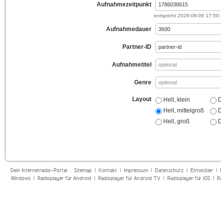
Aufnahmezeitpunkt
entspricht
2026-08-06 17:50
Aufnahmedauer
Partner-ID
Aufnahmetitel
Genre
Layout
Hell, klein
D
Hell, mittelgroß
D
Hell, groß
D
Dein Internetradio-Portal :
Sitemap
|
Kontakt
|
Impressum
|
Datenschutz
|
Entwickler
|
Windows
|
Radioplayer für Android
|
Radioplayer für Android TV
|
Radioplayer für iOS
|
R