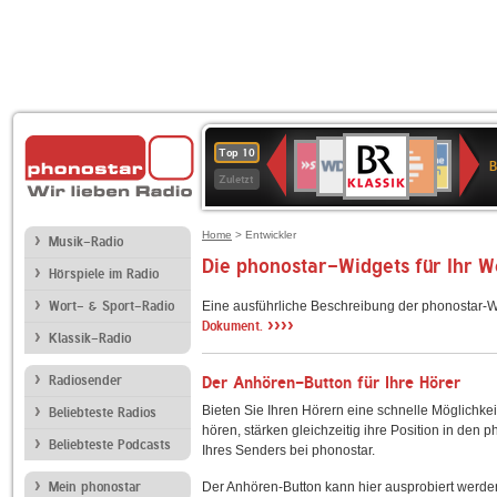
BR-
WDR
Deutschlandfunk
SWR3
Deutschlandfunk
80er
NDR
ANTENNE
SWR
Top 10
KLASSIK
B
4
Kultur
90er
2
BAYERN
Kultur
Zuletzt
OLDIE
ANTENNE
Home
> Entwickler
Musik-Radio
Die phonostar-Widgets für Ihr 
Hörspiele im Radio
Wort- & Sport-Radio
Eine ausführliche Beschreibung der phonostar-W
››››
Dokument.
Klassik-Radio
Radiosender
Der Anhören-Button für Ihre Hörer
Bieten Sie Ihren Hörern eine schnelle Möglichkei
Beliebteste Radios
hören, stärken gleichzeitig ihre Position in den 
Beliebteste Podcasts
Ihres Senders bei phonostar.
Mein phonostar
Der Anhören-Button kann hier ausprobiert werde