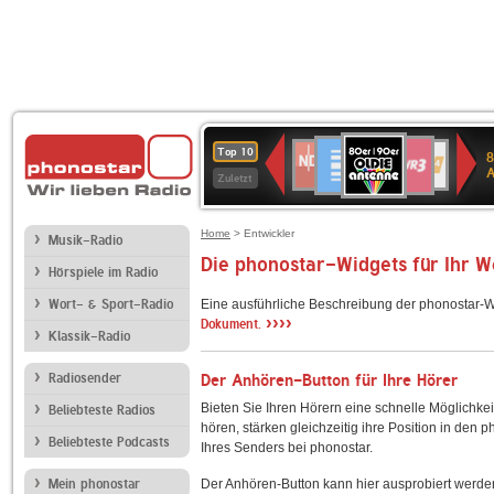
80er
Deutschlandfunk
SWR3
NDR
WDR
SWR
Top 10
8
90er
2
4
Kultur
Zuletzt
OLDIE
ANTENNE
Home
> Entwickler
Musik-Radio
Die phonostar-Widgets für Ihr 
Hörspiele im Radio
Wort- & Sport-Radio
Eine ausführliche Beschreibung der phonostar-W
››››
Dokument.
Klassik-Radio
Radiosender
Der Anhören-Button für Ihre Hörer
Bieten Sie Ihren Hörern eine schnelle Möglichkei
Beliebteste Radios
hören, stärken gleichzeitig ihre Position in den 
Beliebteste Podcasts
Ihres Senders bei phonostar.
Mein phonostar
Der Anhören-Button kann hier ausprobiert werde