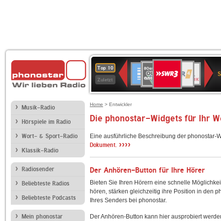
SWR3
80er
WDR
Deutschlandfunk
NDR
BR-
SWR
Top 10
90er
4
2
KLASSIK
Kultur
Zuletzt
OLDIE
ANTENNE
Home
> Entwickler
Musik-Radio
Die phonostar-Widgets für Ihr 
Hörspiele im Radio
Wort- & Sport-Radio
Eine ausführliche Beschreibung der phonostar-W
››››
Dokument.
Klassik-Radio
Radiosender
Der Anhören-Button für Ihre Hörer
Bieten Sie Ihren Hörern eine schnelle Möglichkei
Beliebteste Radios
hören, stärken gleichzeitig ihre Position in den 
Beliebteste Podcasts
Ihres Senders bei phonostar.
Mein phonostar
Der Anhören-Button kann hier ausprobiert werde