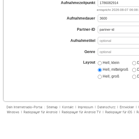
Aufnahmezeitpunkt
entspricht
2026-08-07 06:08
Aufnahmedauer
Partner-ID
Aufnahmetitel
Genre
Layout
Hell, klein
D
Hell, mittelgroß
D
Hell, groß
D
Dein Internetradio-Portal :
Sitemap
|
Kontakt
|
Impressum
|
Datenschutz
|
Entwickler
|
Windows
|
Radioplayer für Android
|
Radioplayer für Android TV
|
Radioplayer für iOS
|
R