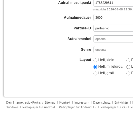
Aufnahmezeitpunkt
entspricht
2026-08-08 22:56
Aufnahmedauer
Partner-ID
Aufnahmetitel
Genre
Layout
Hell, klein
D
Hell, mittelgroß
D
Hell, groß
D
Dein Internetradio-Portal :
Sitemap
|
Kontakt
|
Impressum
|
Datenschutz
|
Entwickler
|
Windows
|
Radioplayer für Android
|
Radioplayer für Android TV
|
Radioplayer für iOS
|
R