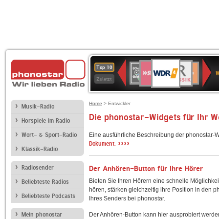
WDR
SWR3
BR-
80er
Deutschlandfunk
NDR
Deutschlandfun
SWR
Top 10
4
W
KLASSIK
90er
2
Kultur
Kultur
Zuletzt
OLDIE
ANTENNE
Home
> Entwickler
Musik-Radio
Die phonostar-Widgets für Ihr 
Hörspiele im Radio
Wort- & Sport-Radio
Eine ausführliche Beschreibung der phonostar-W
››››
Dokument.
Klassik-Radio
Radiosender
Der Anhören-Button für Ihre Hörer
Bieten Sie Ihren Hörern eine schnelle Möglichkei
Beliebteste Radios
hören, stärken gleichzeitig ihre Position in den 
Beliebteste Podcasts
Ihres Senders bei phonostar.
Mein phonostar
Der Anhören-Button kann hier ausprobiert werde