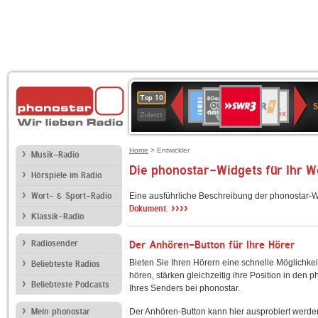
SWR3
80er
WDR
Deutschlandfunk
NDR
BR-
SWR
Top 10
90er
4
2
KLASSIK
Kultur
Zuletzt
OLDIE
ANTENNE
Home
> Entwickler
Musik-Radio
Die phonostar-Widgets für Ihr 
Hörspiele im Radio
Wort- & Sport-Radio
Eine ausführliche Beschreibung der phonostar-W
››››
Dokument.
Klassik-Radio
Radiosender
Der Anhören-Button für Ihre Hörer
Bieten Sie Ihren Hörern eine schnelle Möglichkei
Beliebteste Radios
hören, stärken gleichzeitig ihre Position in den 
Beliebteste Podcasts
Ihres Senders bei phonostar.
Mein phonostar
Der Anhören-Button kann hier ausprobiert werde