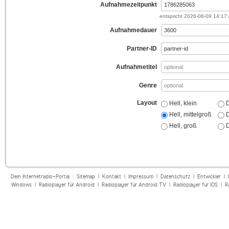
Aufnahmezeitpunkt
entspricht
2026-08-09 14:17
Aufnahmedauer
Partner-ID
Aufnahmetitel
Genre
Layout
Hell, klein
D
Hell, mittelgroß
D
Hell, groß
D
Dein Internetradio-Portal :
Sitemap
|
Kontakt
|
Impressum
|
Datenschutz
|
Entwickler
|
Windows
|
Radioplayer für Android
|
Radioplayer für Android TV
|
Radioplayer für iOS
|
R