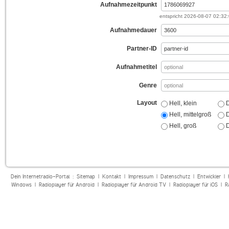
Aufnahmezeitpunkt
entspricht
2026-08-07 02:32
Aufnahmedauer
Partner-ID
Aufnahmetitel
Genre
Layout
Hell, klein
D
Hell, mittelgroß
D
Hell, groß
D
Dein Internetradio-Portal :
Sitemap
|
Kontakt
|
Impressum
|
Datenschutz
|
Entwickler
|
Windows
|
Radioplayer für Android
|
Radioplayer für Android TV
|
Radioplayer für iOS
|
R