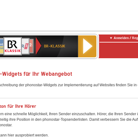
Anmelden / Reg
BR-
NTENNE
WDR
chlandfunk
Deutschlandfunk
80er
SWR3
WDR
SWR1
NDR
KLASSIK
BR-KLASSIK
AYERN
2
r
90er
4
Baden-
2
OLDIE
Württemberg
ANTENNE
-Widgets für Ihr Webangebot
schreibung der phonostar-Widgets zur Implementierung auf Websites finden Sie i
on für Ihre Hörer
rn eine schnelle Möglichkeit, Ihren Sender einzuschalten. Hörer, die Ihren Sender
zeitig ihre Position in den phonostar-Topsenderlisten. Damit verbessern Sie die Auf
onostar.
ann hier ausprobiert werden.