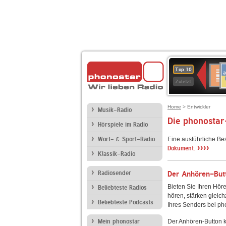
A
Deuts
Top 10
B
Kultu
Zuletzt
Home
> Entwickler
Musik-Radio
Die phonostar
Hörspiele im Radio
Wort- & Sport-Radio
Eine ausführliche Be
››››
Dokument.
Klassik-Radio
Radiosender
Der Anhören-Butt
Bieten Sie Ihren Höre
Beliebteste Radios
hören, stärken gleich
Beliebteste Podcasts
Ihres Senders bei ph
Mein phonostar
Der Anhören-Button k