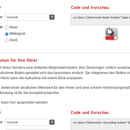
r
Code und Vorschau
er
?
ße
Klein
Mittelgroß
Groß
ton für Ihre Hörer
n Ihres Senders eine einfache Möglichkeit bieten, Ihre Sendungen zeitlich unabhä
fnahme-Button gestaltet sich das besonders einfach: Sie integrieren den Button i
Hörer kann die Aufnahme mit einem Klick einplanen.
 bietet einen deutlichen Mehrwert für den Hörer und eine schöne Hörbindungsma
bindung ist für Sie komplett kostenfrei.
kann hier ausprobiert werden.
r
Code und Vorschau
er
?