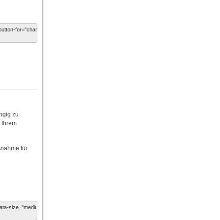
ngig zu
n Ihrem
ßnahme für