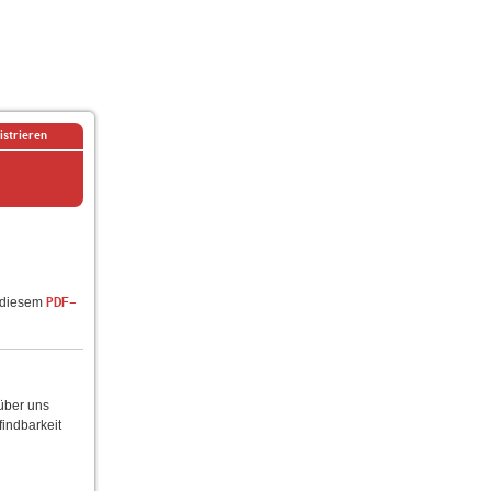
istrieren
n diesem
PDF-
 über uns
findbarkeit