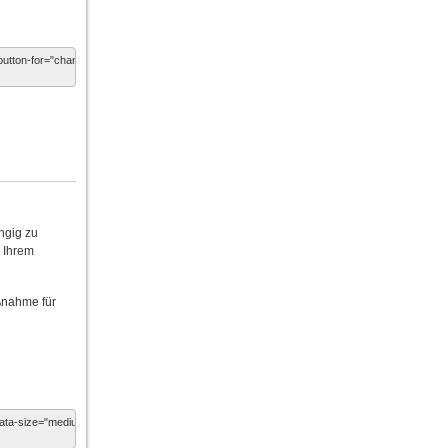
ngig zu
n Ihrem
ßnahme für