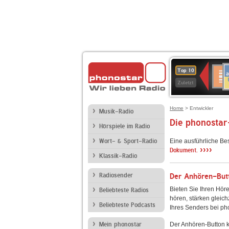
A
Deuts
Top 10
B
Kultu
Zuletzt
Home
> Entwickler
Musik-Radio
Die phonostar
Hörspiele im Radio
Wort- & Sport-Radio
Eine ausführliche Be
››››
Dokument.
Klassik-Radio
Radiosender
Der Anhören-Butt
Bieten Sie Ihren Höre
Beliebteste Radios
hören, stärken gleich
Beliebteste Podcasts
Ihres Senders bei ph
Mein phonostar
Der Anhören-Button k