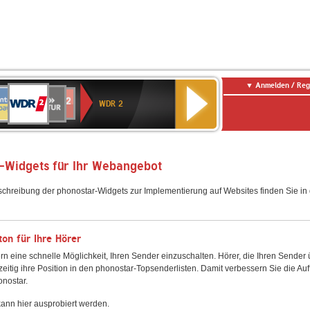
Anmelden / Reg
WDR
NTENNE
SWR
chlandfunk
Deutschlandfunk
80er
SWR3
WDR
BR-
NDR
2
WDR 2
AYERN
Kultur
r
90er
4
KLASSIK
2
OLDIE
ANTENNE
-Widgets für Ihr Webangebot
schreibung der phonostar-Widgets zur Implementierung auf Websites finden Sie i
on für Ihre Hörer
rn eine schnelle Möglichkeit, Ihren Sender einzuschalten. Hörer, die Ihren Sender
zeitig ihre Position in den phonostar-Topsenderlisten. Damit verbessern Sie die Auf
onostar.
ann hier ausprobiert werden.