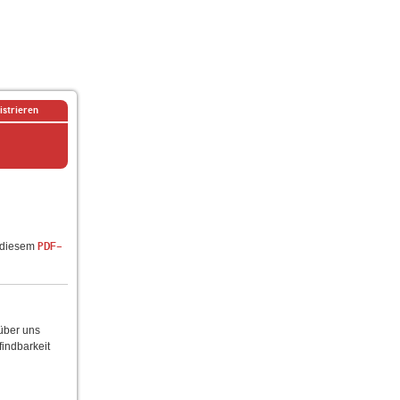
istrieren
n diesem
PDF-
 über uns
findbarkeit