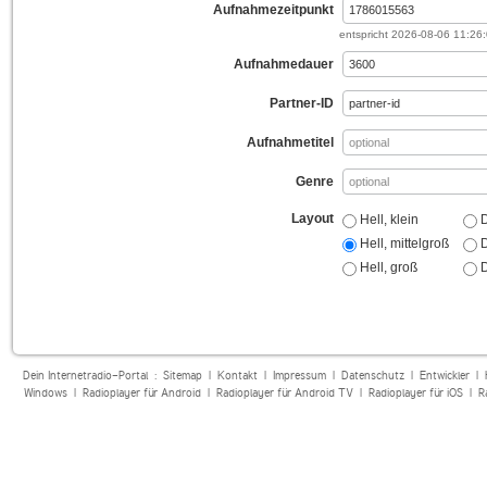
Aufnahmezeitpunkt
entspricht
2026-08-06 11:26
Aufnahmedauer
Partner-ID
Aufnahmetitel
Genre
Layout
Hell, klein
D
Hell, mittelgroß
D
Hell, groß
D
Dein Internetradio-Portal :
Sitemap
|
Kontakt
|
Impressum
|
Datenschutz
|
Entwickler
|
Windows
|
Radioplayer für Android
|
Radioplayer für Android TV
|
Radioplayer für iOS
|
R