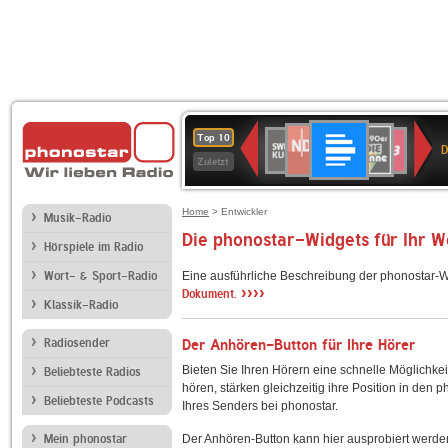
Deutschlandfunk
NDR
80er
SWR
SWR3
Top 10
D
2
90er
Kultur
Zuletzt
OLDIE
ANTENNE
Home
> Entwickler
Musik-Radio
Die phonostar-Widgets für Ihr 
Hörspiele im Radio
Wort- & Sport-Radio
Eine ausführliche Beschreibung der phonostar-W
››››
Dokument.
Klassik-Radio
Radiosender
Der Anhören-Button für Ihre Hörer
Bieten Sie Ihren Hörern eine schnelle Möglichkei
Beliebteste Radios
hören, stärken gleichzeitig ihre Position in den 
Beliebteste Podcasts
Ihres Senders bei phonostar.
Mein phonostar
Der Anhören-Button kann hier ausprobiert werde