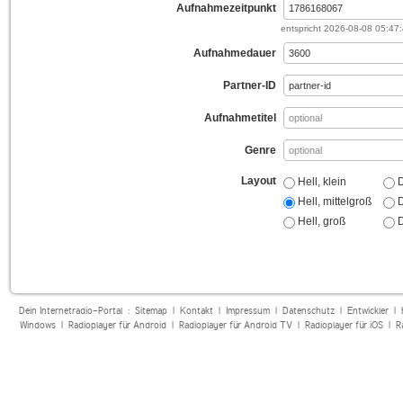
Aufnahmezeitpunkt
entspricht
2026-08-08 05:47
Aufnahmedauer
Partner-ID
Aufnahmetitel
Genre
Layout
Hell, klein
D
Hell, mittelgroß
D
Hell, groß
D
Dein Internetradio-Portal :
Sitemap
|
Kontakt
|
Impressum
|
Datenschutz
|
Entwickler
|
Windows
|
Radioplayer für Android
|
Radioplayer für Android TV
|
Radioplayer für iOS
|
R