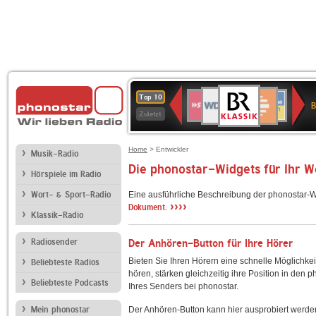
BR-
WDR
Deutschlandfunk
SWR3
Deutschlandfunk
80er
NDR
ANTENNE
SWR
Top 10
KLASSIK
B
4
Kultur
90er
2
BAYERN
Kultur
Zuletzt
OLDIE
ANTENNE
Home
> Entwickler
Musik-Radio
Die phonostar-Widgets für Ihr 
Hörspiele im Radio
Wort- & Sport-Radio
Eine ausführliche Beschreibung der phonostar-W
››››
Dokument.
Klassik-Radio
Radiosender
Der Anhören-Button für Ihre Hörer
Bieten Sie Ihren Hörern eine schnelle Möglichkei
Beliebteste Radios
hören, stärken gleichzeitig ihre Position in den 
Beliebteste Podcasts
Ihres Senders bei phonostar.
Mein phonostar
Der Anhören-Button kann hier ausprobiert werde