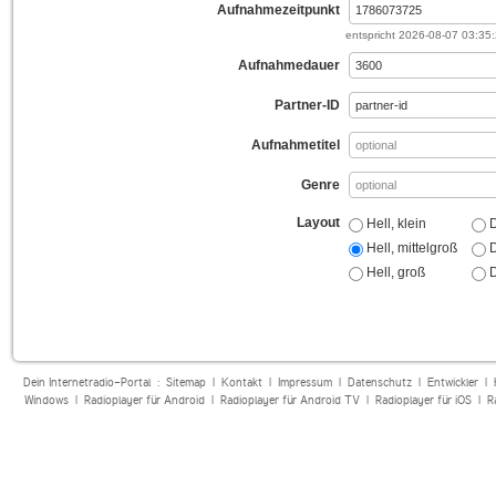
Aufnahmezeitpunkt
entspricht
2026-08-07 03:35
Aufnahmedauer
Partner-ID
Aufnahmetitel
Genre
Layout
Hell, klein
D
Hell, mittelgroß
D
Hell, groß
D
Dein Internetradio-Portal :
Sitemap
|
Kontakt
|
Impressum
|
Datenschutz
|
Entwickler
|
Windows
|
Radioplayer für Android
|
Radioplayer für Android TV
|
Radioplayer für iOS
|
R