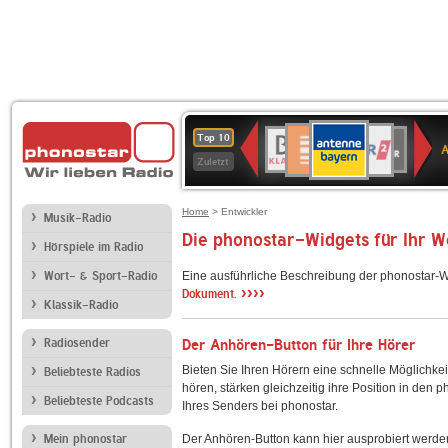
ANTENNE
Deutschlandfunk
WDR
BR-
Deutschlandfunk
80er
SWR3
WDR
NDR
SWR
Top 10
BAYERN
Kultur
2
KLASSIK
90er
4
2
Kultur
Zuletzt
OLDIE
ANTENNE
Home
> Entwickler
Musik-Radio
Die phonostar-Widgets für Ihr 
Hörspiele im Radio
Wort- & Sport-Radio
Eine ausführliche Beschreibung der phonostar-W
››››
Dokument.
Klassik-Radio
Radiosender
Der Anhören-Button für Ihre Hörer
Bieten Sie Ihren Hörern eine schnelle Möglichkei
Beliebteste Radios
hören, stärken gleichzeitig ihre Position in den 
Beliebteste Podcasts
Ihres Senders bei phonostar.
Mein phonostar
Der Anhören-Button kann hier ausprobiert werde