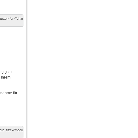
ngig zu
n Ihrem
ßnahme für