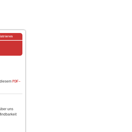
istrieren
n diesem
PDF-
 über uns
findbarkeit