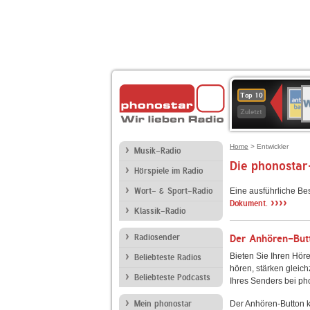
W
ANT
Top 10
2
BAY
Zuletzt
Home
> Entwickler
Musik-Radio
Die phonostar
Hörspiele im Radio
Wort- & Sport-Radio
Eine ausführliche Be
››››
Dokument.
Klassik-Radio
Radiosender
Der Anhören-Butt
Bieten Sie Ihren Höre
Beliebteste Radios
hören, stärken gleich
Beliebteste Podcasts
Ihres Senders bei ph
Mein phonostar
Der Anhören-Button k