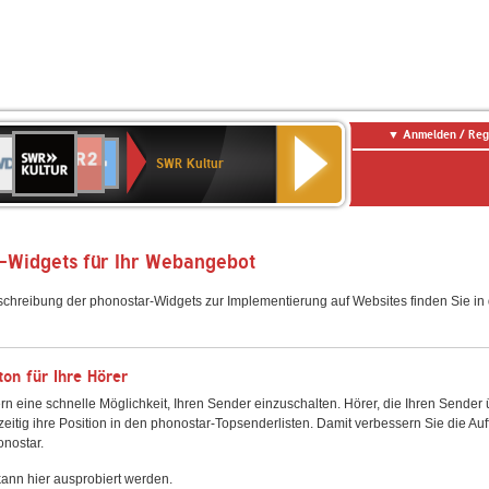
Anmelden / Reg
SWR
DR
NDR
ENNE
80er
SWR3
WDR
BR-
Deutschlandfunk
Deutschlandfunk
Kultur
SWR Kultur
2
ERN
90er
4
KLASSIK
Kultur
OLDIE
ANTENNE
-Widgets für Ihr Webangebot
schreibung der phonostar-Widgets zur Implementierung auf Websites finden Sie i
on für Ihre Hörer
rn eine schnelle Möglichkeit, Ihren Sender einzuschalten. Hörer, die Ihren Sender
zeitig ihre Position in den phonostar-Topsenderlisten. Damit verbessern Sie die Auf
onostar.
ann hier ausprobiert werden.