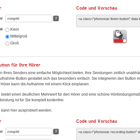
r
Code und Vorschau
er
?
ße
Klein
Mittelgroß
Groß
ton für Ihre Hörer
n Ihres Senders eine einfache Möglichkeit bieten, Ihre Sendungen zeitlich unabhä
fnahme-Button gestaltet sich das besonders einfach: Sie integrieren den Button i
Hörer kann die Aufnahme mit einem Klick einplanen.
 bietet einen deutlichen Mehrwert für den Hörer und eine schöne Hörbindungsma
bindung ist für Sie komplett kostenfrei.
kann hier ausprobiert werden.
r
Code und Vorschau
er
?