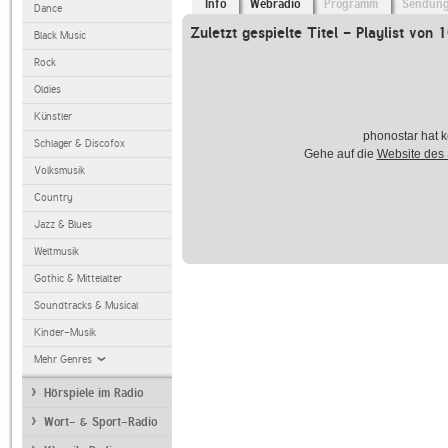
Info
Webradio
Programm
Sendun
Dance
Zuletzt gespielte Titel - Playlist von 
Black Music
Rock
Oldies
Künstler
phonostar hat k
Schlager & Discofox
Gehe auf die
Website des
Volksmusik
Country
Jazz & Blues
Weltmusik
Gothic & Mittelalter
Soundtracks & Musical
Kinder-Musik
Mehr Genres
Hörspiele im Radio
Wort- & Sport-Radio