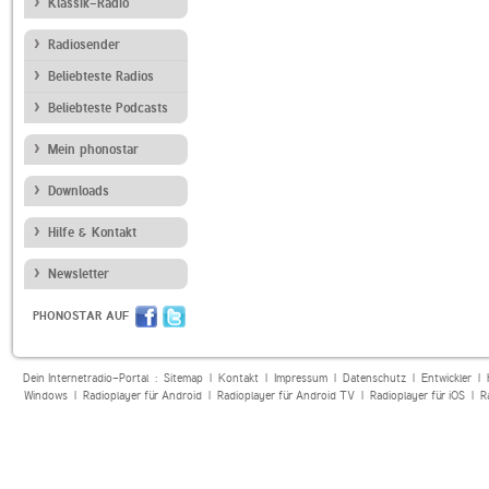
Klassik-Radio
Radiosender
Beliebteste Radios
Beliebteste Podcasts
Mein phonostar
Downloads
Hilfe & Kontakt
Newsletter
PHONOSTAR AUF
Dein Internetradio-Portal :
Sitemap
|
Kontakt
|
Impressum
|
Datenschutz
|
Entwickler
|
Windows
|
Radioplayer für Android
|
Radioplayer für Android TV
|
Radioplayer für iOS
|
R