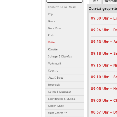
Info
Webradi
Konzerte & Live-Musik
Zuletzt gespielt
Pop
09:30 Uhr - Li
Dance
Black Music
09:26 Uhr - Dr
Rock
09:23 Uhr - A
Oldies
Künstler
09:18 Uhr - S
Schlager & Discofox
Volksmusik
09:15 Uhr - N
Country
Jazz & Blues
Weltmusik
09:05 Uhr - H
Gothic & Mittelalter
Soundtracks & Musical
09:00 Uhr - C
Kinder-Musik
08:57 Uhr - D
Mehr Genres