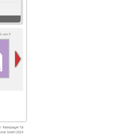
1
von
5
90 FM
90s90s 90s00s
90s90s CLUBHITS
MILLENNIUM RADIO
|
Radioplayer für
star GmbH 2024