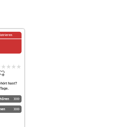
istrieren
hört hast?
 Tage.
nhören
men