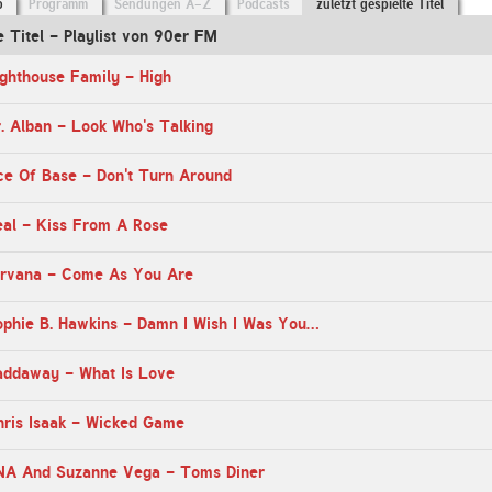
o
Programm
Sendungen A-Z
Podcasts
zuletzt gespielte Titel
e Titel - Playlist von 90er FM
ghthouse Family - High
. Alban - Look Who's Talking
ce Of Base - Don't Turn Around
eal - Kiss From A Rose
irvana - Come As You Are
09:10 Uhr - Sophie B. Hawkins - Damn I Wish I Was Your Lover
addaway - What Is Love
hris Isaak - Wicked Game
NA And Suzanne Vega - Toms Diner