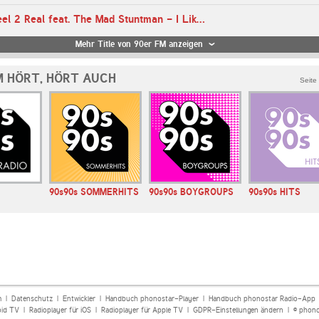
08:53 Uhr - Reel 2 Real feat. The Mad Stuntman - I Like To Move It
Mehr Title von 90er FM anzeigen
M HÖRT, HÖRT AUCH
Seite
90s90s SOMMERHITS
90s90s BOYGROUPS
90s90s HITS
m
|
Datenschutz
|
Entwickler
|
Handbuch phonostar-Player
|
Handbuch phonostar Radio-App
oid TV
|
Radioplayer für iOS
|
Radioplayer für Apple TV
|
GDPR-Einstellungen ändern
| © phono