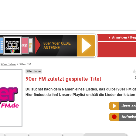
Anmelden / Reg
80er
eutschlandfunk
SWR3
WDR
SWR
80er 90er OLDIE
90er
4
Kultur
ANTENNE
OLDIE
ANTENNE
>
90er Jahre
> 90er FM
90er Jahre
90er FM zuletzt gespielte Titel
Du suchst nach dem Namen eines Liedes, das du bei 90er FM ge
Hier findest du ihn! Unsere Playlist enthält die Lieder der letzten
Jetzt a
Aufneh