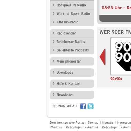
Hörspiele im Radio
Wort- & Sport-Radio
Klassik-Radio
WER 90ER F
Radiosender
Beliebteste Radios
Beliebteste Podcasts
Mein phonostar
Downloads
WDR 4
NDR 1 Niedersachsen
90s90s
RPARTY
Hilfe & Kontakt
Newsletter
PHONOSTAR AUF
Dein Internetradio-Portal :
Sitemap
|
Kontakt
|
Impressu
Windows
|
Radioplayer für Android
|
Radioplayer für Andr