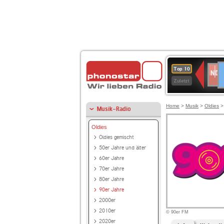
D
NDR
Top 10
2
Zuletzt
Home
>
Musik
>
Oldies
Musik-Radio
Oldies
Oldies gemischt
50er Jahre und älter
60er Jahre
70er Jahre
80er Jahre
90er Jahre
2000er
2010er
© 90er FM
2020er