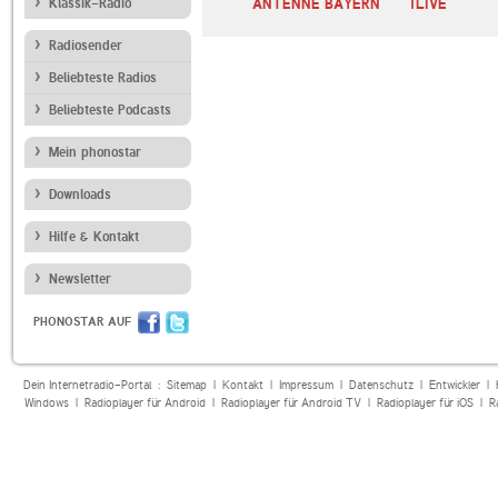
Klassik-Radio
Bayern 1
ANTENNE BAYERN
1LIVE
Radiosender
Beliebteste Radios
Beliebteste Podcasts
Mein phonostar
Downloads
Hilfe & Kontakt
Newsletter
PHONOSTAR AUF
Dein Internetradio-Portal :
Sitemap
|
Kontakt
|
Impressum
|
Datenschutz
|
Entwickler
|
Windows
|
Radioplayer für Android
|
Radioplayer für Android TV
|
Radioplayer für iOS
|
R