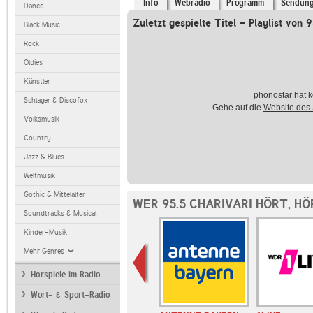
Info
Webradio
Programm
Sendun
Dance
Zuletzt gespielte Titel - Playlist von 
Black Music
Rock
Oldies
Künstler
phonostar hat k
Schlager & Discofox
Gehe auf die
Website des
Volksmusik
Country
Jazz & Blues
Weltmusik
Gothic & Mittelalter
WER 95.5 CHARIVARI HÖRT, H
Soundtracks & Musical
Kinder-Musik
Mehr Genres
Hörspiele im Radio
Wort- & Sport-Radio