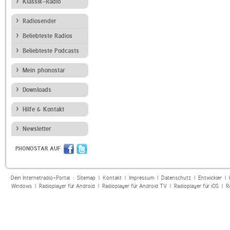
Klassik-Radio
Radiosender
Beliebteste Radios
Beliebteste Podcasts
Mein phonostar
Downloads
Hilfe & Kontakt
Newsletter
PHONOSTAR AUF
Dein Internetradio-Portal :
Sitemap
|
Kontakt
|
Impressum
|
Datenschutz
|
Entwickler
|
Windows
|
Radioplayer für Android
|
Radioplayer für Android TV
|
Radioplayer für iOS
|
R