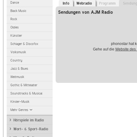
Dance
Info
Webradio
Programm
Sendun
Black Music
Sendungen von AJM Radio
Rock
Oldies
Künstler
phonostar hat k
Schlager & Discofox
Gehe auf die
Website des
Volksmusik
Country
Jazz & Blues
Weltmusik
Gothic & Mittelalter
Soundtracks & Musical
Kinder-Musik
Mehr Genres
Hörspiele im Radio
Wort- & Sport-Radio