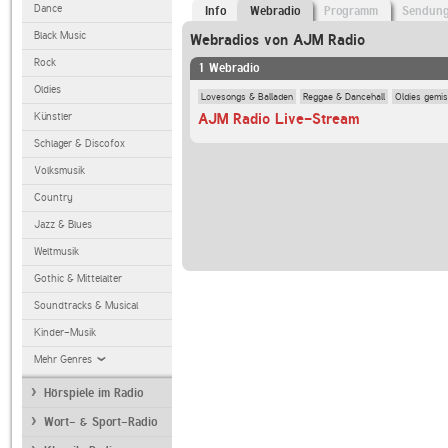
Dance
Info
Webradio
Programm
Sendun
Black Music
Webradios von AJM Radio
Rock
1 Webradio
Oldies
Lovesongs & Balladen
Reggae & Dancehall
Oldies gemis
AJM Radio Live-Stream
Künstler
Schlager & Discofox
Volksmusik
Country
Jazz & Blues
Weltmusik
Gothic & Mittelalter
Soundtracks & Musical
Kinder-Musik
Mehr Genres
Hörspiele im Radio
Wort- & Sport-Radio