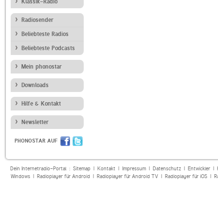
Klassik-Radio
Radiosender
Beliebteste Radios
Beliebteste Podcasts
Mein phonostar
Downloads
Hilfe & Kontakt
Newsletter
PHONOSTAR AUF
Dein Internetradio-Portal :
Sitemap
|
Kontakt
|
Impressum
|
Datenschutz
|
Entwickler
|
Windows
|
Radioplayer für Android
|
Radioplayer für Android TV
|
Radioplayer für iOS
|
R