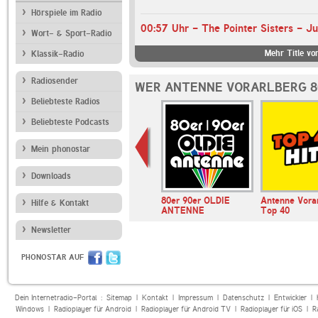
Hörspiele im Radio
00:57 Uhr - The Pointer Sisters - J
Wort- & Sport-Radio
Mehr Title vo
Klassik-Radio
Radiosender
WER ANTENNE VORARLBERG 8
Beliebteste Radios
Beliebteste Podcasts
Mein phonostar
Downloads
andfunk
80er 90er OLDIE
Antenne Vora
Hilfe & Kontakt
ANTENNE
Top 40
Newsletter
PHONOSTAR AUF
Dein Internetradio-Portal :
Sitemap
|
Kontakt
|
Impressum
|
Datenschutz
|
Entwickler
|
Windows
|
Radioplayer für Android
|
Radioplayer für Android TV
|
Radioplayer für iOS
|
R