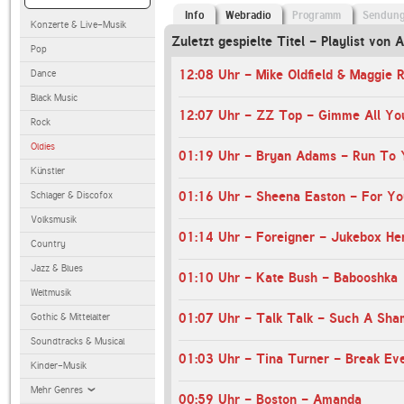
Info
Webradio
Programm
Sendun
Konzerte & Live-Musik
Zuletzt gespielte Titel - Playlist von
Pop
12:08 Uhr - Mike Oldfield & Maggie R
Dance
Black Music
12:07 Uhr - ZZ Top - Gimme All You
Rock
Oldies
01:19 Uhr - Bryan Adams - Run To 
Künstler
01:16 Uhr - Sheena Easton - For Yo
Schlager & Discofox
Volksmusik
01:14 Uhr - Foreigner - Jukebox Her
Country
Jazz & Blues
01:10 Uhr - Kate Bush - Babooshka
Weltmusik
01:07 Uhr - Talk Talk - Such A Sh
Gothic & Mittelalter
Soundtracks & Musical
01:03 Uhr - Tina Turner - Break Ev
Kinder-Musik
Mehr Genres
00:59 Uhr - Boston - Amanda