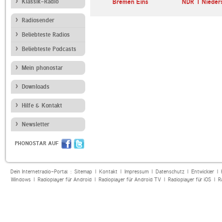
60s
Klassik-Radio
RADIO BOB! 70er
Bremen Eins
NDR 1 Nieder
Rock
Radiosender
Beliebteste Radios
Beliebteste Podcasts
Mein phonostar
Downloads
Hilfe & Kontakt
Newsletter
PHONOSTAR AUF
Dein Internetradio-Portal :
Sitemap
|
Kontakt
|
Impressum
|
Datenschutz
|
Entwickler
|
Windows
|
Radioplayer für Android
|
Radioplayer für Android TV
|
Radioplayer für iOS
|
R