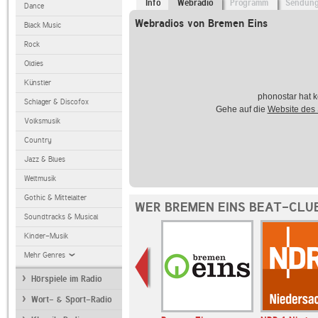
Info
Webradio
Programm
Sendun
Dance
Webradios von Bremen Eins
Black Music
Rock
Oldies
Künstler
phonostar hat k
Schlager & Discofox
Gehe auf die
Website des
Volksmusik
Country
Jazz & Blues
Weltmusik
Gothic & Mittelalter
WER BREMEN EINS BEAT-CLUB
Soundtracks & Musical
Kinder-Musik
Mehr Genres
Hörspiele im Radio
Wort- & Sport-Radio