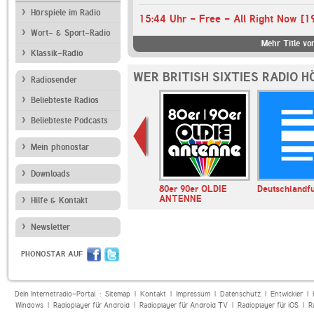
Hörspiele im Radio
15:44 Uhr - Free - All Right Now [1
Wort- & Sport-Radio
Mehr Title von
Klassik-Radio
WER BRITISH SIXTIES RADIO 
Radiosender
Beliebteste Radios
Beliebteste Podcasts
Mein phonostar
Downloads
IO Best of
NDR Kultur
80er 90er OLDIE
Deutschlandf
ANTENNE
Hilfe & Kontakt
Newsletter
PHONOSTAR AUF
Dein Internetradio-Portal :
Sitemap
|
Kontakt
|
Impressum
|
Datenschutz
|
Entwickler
|
Windows
|
Radioplayer für Android
|
Radioplayer für Android TV
|
Radioplayer für iOS
|
R