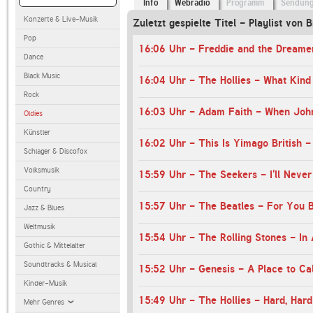
Info
Webradio
Programm
Sendun
Konzerte & Live-Musik
Zuletzt gespielte Titel - Playlist von B
Pop
Dance
Black Music
16:04 Uhr - The Hollies - What Kind
Rock
Oldies
Künstler
Schlager & Discofox
Volksmusik
Country
15:57 Uhr - The Beatles - For You 
Jazz & Blues
Weltmusik
15:54 Uhr - The Rolling Stones - In
Gothic & Mittelalter
Soundtracks & Musical
15:52 Uhr - Genesis - A Place to C
Kinder-Musik
15:49 Uhr - The Hollies - Hard, Har
Mehr Genres