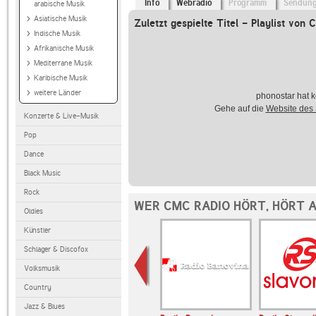
Info
Webradio
Programm
Sendun
arabische Musik
Asiatische Musik
Zuletzt gespielte Titel - Playlist von
Indische Musik
Afrikanische Musik
Mediterrane Musik
Karibische Musik
weitere Länder
phonostar hat k
Gehe auf die
Website des
Konzerte & Live-Musik
Pop
Dance
Black Music
Rock
WER CMC RADIO HÖRT, HÖRT 
Oldies
Künstler
Schlager & Discofox
Volksmusik
Country
Jazz & Blues