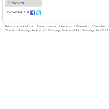
Newsletter
PHONOSTAR AUF
Dein Internetradio-Portal :
Sitemap
|
Kontakt
|
Impressum
|
Datenschutz
|
Entwickler
|
Windows
|
Radioplayer für Android
|
Radioplayer für Android TV
|
Radioplayer für iOS
|
R