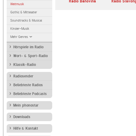
bravo!
Radio Banovina
Radio Slavoni
Weltmusik
Gothic & Mittelalter
Soundtracks & Musical
Kinder-Musik
Mehr Genres
Hörspiele im Radio
Wort- & Sport-Radio
Klassik-Radio
Radiosender
Beliebteste Radios
Beliebteste Podcasts
Mein phonostar
Downloads
Hilfe & Kontakt