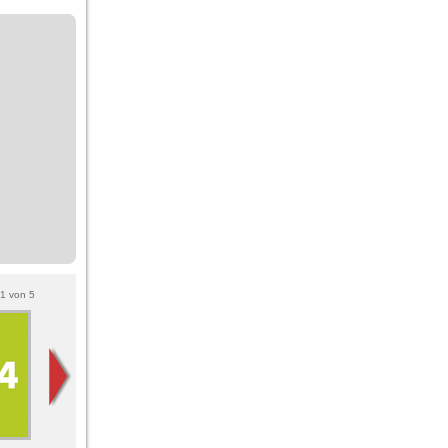
1
von
5