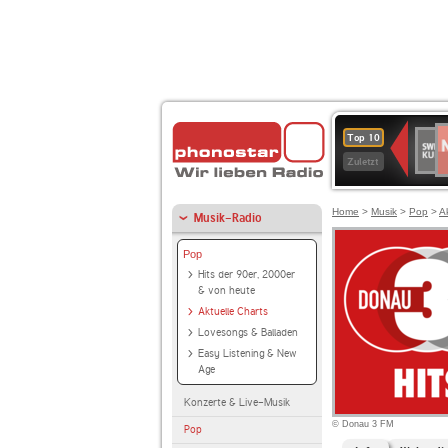
N
SWR
Top 10
2
Kultu
Zuletzt
Home
>
Musik
>
Pop
>
A
Musik-Radio
Pop
Hits der 90er, 2000er
& von heute
Aktuelle Charts
Lovesongs & Balladen
Easy Listening & New
Age
Konzerte & Live-Musik
© Donau 3 FM
Pop