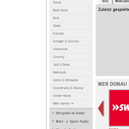
Info
Webradi
Dance
Zuletzt gespielt
Black Music
Rock
Oldies
Künstler
Schlager & Discofox
Volksmusik
Country
Jazz & Blues
Weltmusik
Gothic & Mittelalter
WER DONAU 
Soundtracks & Musical
Kinder-Musik
Mehr Genres
Hörspiele im Radio
Wort- & Sport-Radio