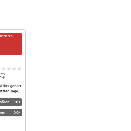
istrieren
 Hits gehört
etzten Tage.
nhören
men