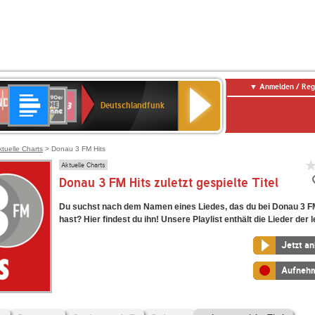
Anmelden / Reg
Deutschlandfunk
DR
80er
SWR3
Deutschlandfunk
90er
r
OLDIE
ANTENNE
ktuelle Charts
> Donau 3 FM Hits
Aktuelle Charts
Donau 3 FM Hits zuletzt gespielte Titel
Du suchst nach dem Namen eines Liedes, das du bei Donau 3 FM
hast? Hier findest du ihn! Unsere Playlist enthält die Lieder der l
Jetzt a
Aufneh