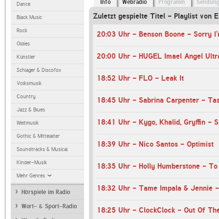
Info
Webradio
Programm
Sendun
Dance
Zuletzt gespielte Titel - Playlist von
Black Music
Rock
Oldies
Künstler
Schlager & Discofox
18:52 Uhr - FLO - Leak It
Volksmusik
Country
18:45 Uhr - Sabrina Carpenter - Ta
Jazz & Blues
18:41 Uhr - Kygo, Khalid, Gryffin -
Weltmusik
Gothic & Mittelalter
18:39 Uhr - Nico Santos - Optimist
Soundtracks & Musical
Kinder-Musik
18:35 Uhr - Holly Humberstone - T
Mehr Genres
Hörspiele im Radio
Wort- & Sport-Radio
18:25 Uhr - ClockClock - Out Of Th