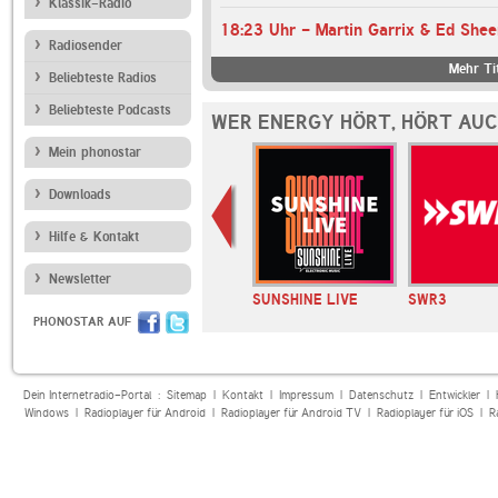
Klassik-Radio
18:23 Uhr - Martin Garrix & Ed Shee
Radiosender
Mehr Ti
Beliebteste Radios
Beliebteste Podcasts
WER ENERGY HÖRT, HÖRT AU
Mein phonostar
Downloads
Hilfe & Kontakt
Newsletter
ase.FM
JAM FM
SUNSHINE LIVE
SWR3
PHONOSTAR AUF
Dein Internetradio-Portal :
Sitemap
|
Kontakt
|
Impressum
|
Datenschutz
|
Entwickler
|
Windows
|
Radioplayer für Android
|
Radioplayer für Android TV
|
Radioplayer für iOS
|
R