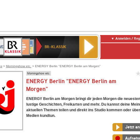
Anmelden / Reg
BR-
DR
Deutschlandfunk
3
Deutschlandfunk
80er
NDR
ANTENNE
SWR
KLASSIK
BR-KLASSIK
Kultur
90er
2
BAYERN
Kultur
OLDIE
ANTENNE
es
>
Morningshow etc.
> ENERGY Berlin "ENERGY Berlin am Morgen"
Morningshow etc.
ENERGY Berlin "ENERGY Berlin am
Morgen"
ENERGY Berlin am Morgen bringt dir jeden Morgen die neueste
lustige Geschichten, Freikarten und mehr. Du kannst deine Mein
aktuellen Themen teilen und direkt ins Studio kommen oder über
Medien kundtun.
Jetzt a
Aufneh