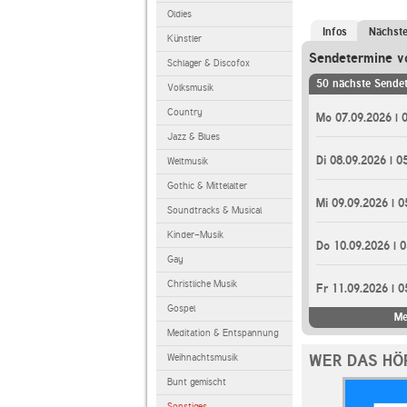
Oldies
Infos
Nächst
Künstler
Sendetermine v
Schlager & Discofox
50 nächste Sende
Volksmusik
Country
Mo 07.09.2026 | 
Jazz & Blues
Di 08.09.2026 | 0
Weltmusik
Gothic & Mittelalter
Mi 09.09.2026 | 0
Soundtracks & Musical
Kinder-Musik
Do 10.09.2026 | 
Gay
Christliche Musik
Fr 11.09.2026 | 0
Gospel
Me
Meditation & Entspannung
WER DAS HÖ
Weihnachtsmusik
Bunt gemischt
Sonstiges