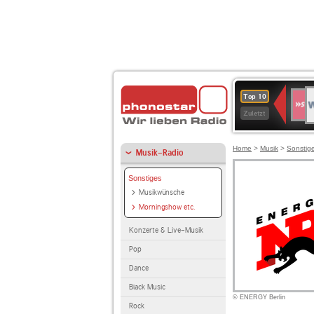
W
SWR
Top 10
4
Zuletzt
Home
>
Musik
>
Sonstig
Musik-Radio
Sonstiges
Musikwünsche
Morningshow etc.
Konzerte & Live-Musik
Pop
Dance
Black Music
© ENERGY Berlin
Rock