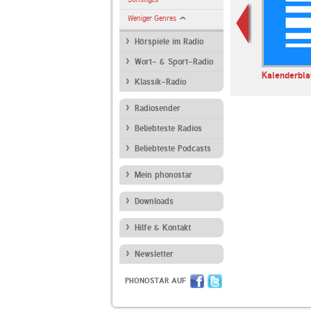
Weniger Genres
Hörspiele im Radio
Wort- & Sport-Radio
Betthupferl
ARD Radiofestival:
Kalenderbla
Klassik-Radio
Jazz
Radiosender
Beliebteste Radios
Beliebteste Podcasts
Mein phonostar
Downloads
Hilfe & Kontakt
Newsletter
PHONOSTAR AUF