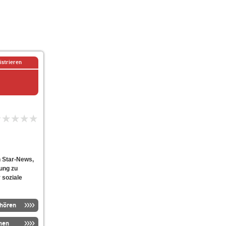
istrieren
n Star-News,
ung zu
 soziale
nhören
men