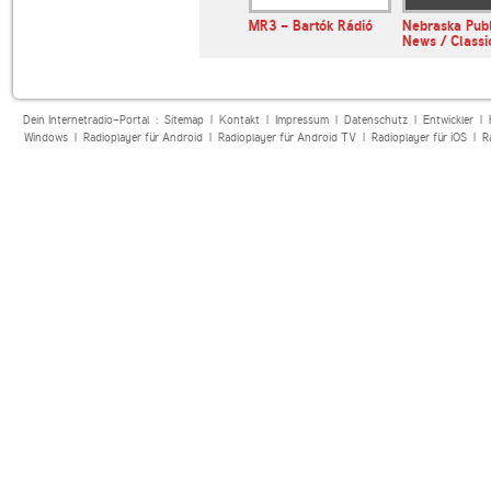
MR3 - Bartók Rádió
Nebraska Publ
News / Classi
Dein Internetradio-Portal :
Sitemap
|
Kontakt
|
Impressum
|
Datenschutz
|
Entwickler
|
Windows
|
Radioplayer für Android
|
Radioplayer für Android TV
|
Radioplayer für iOS
|
R