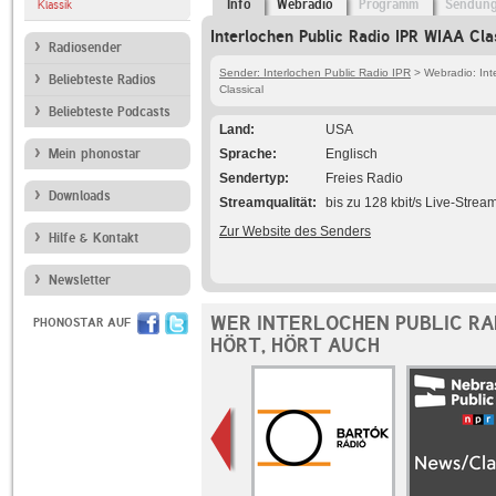
Info
Webradio
Programm
Sendun
Klassik
Interlochen Public Radio IPR WIAA Cla
Radiosender
Sender: Interlochen Public Radio IPR
> Webradio: Int
Beliebteste Radios
Classical
Beliebteste Podcasts
Land
USA
Mein phonostar
Sprache
Englisch
Sendertyp
Freies Radio
Downloads
Streamqualität
bis zu 128 kbit/s Live-Strea
Zur Website des Senders
Hilfe & Kontakt
Newsletter
WER INTERLOCHEN PUBLIC RAD
PHONOSTAR AUF
HÖRT, HÖRT AUCH