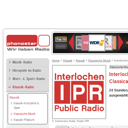
WDR
SWR3
BR-
80er
Deutschlandfunk
NDR
Deutschlandfun
SWR
Top 10
4
W
KLASSIK
90er
2
Kultur
Kultur
Zuletzt
OLDIE
ANTENNE
Home
>
Klassik
>
Klassik
>
Klassische Musik
> Interloche
Musik-Radio
Klassische Mu
Hörspiele im Radio
Interlo
Wort- & Sport-Radio
Classica
Klassik-Radio
24 Stunden,
ausgewählt
Klassik
Klassik-Konzerte &
Oper
Klassische Musik
Klassik-Feature
© Interlochen Public Radio IPR