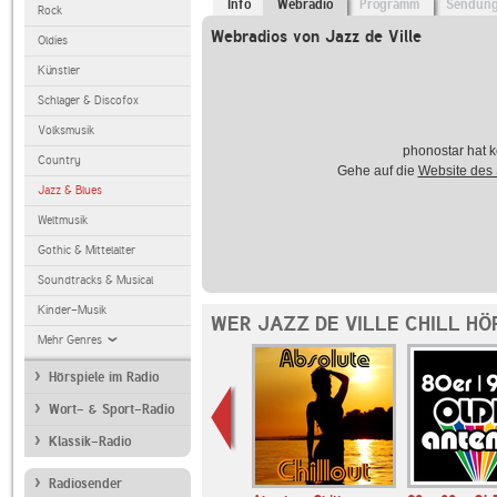
Info
Webradio
Programm
Sendun
Rock
Webradios von Jazz de Ville
Oldies
Künstler
Schlager & Discofox
Volksmusik
phonostar hat k
Country
Gehe auf die
Website des
Jazz & Blues
Weltmusik
Gothic & Mittelalter
Soundtracks & Musical
Kinder-Musik
WER JAZZ DE VILLE CHILL HÖ
Mehr Genres
Hörspiele im Radio
Wort- & Sport-Radio
Klassik-Radio
Radiosender