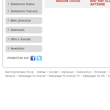
SSIK
Deutschlandfunk
Absolute Chillout
80er 90er OL
Beliebteste Radios
ANTENNE
Beliebteste Podcasts
Mein phonostar
Downloads
Hilfe & Kontakt
Newsletter
PHONOSTAR AUF
Dein Internetradio-Portal :
Sitemap
|
Kontakt
|
Impressum
|
Datenschutz
|
Entwickler
|
Windows
|
Radioplayer für Android
|
Radioplayer für Android TV
|
Radioplayer für iOS
|
R