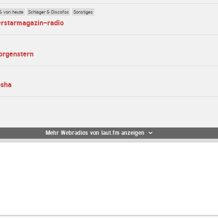
& von heute
Schlager & Discofox
Sonstiges
erstarmagazin-radio
orgenstern
bsha
Mehr Webradios von laut.fm anzeigen