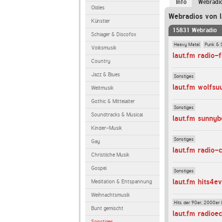
Info
Webradi
Oldies
Webradios von l
Künstler
15831 Webradio
Schlager & Discofox
Heavy Metal
Punk & 
Volksmusik
laut.fm radio-
Country
Jazz & Blues
Sonstiges
laut.fm wolfsu
Weltmusik
Gothic & Mittelalter
Sonstiges
Soundtracks & Musical
laut.fm sunny
Kinder-Musik
Sonstiges
Gay
laut.fm radio-
Christliche Musik
Gospel
Sonstiges
laut.fm hits4e
Meditation & Entspannung
Weihnachtsmusik
Hits der 90er, 2000er 
Bunt gemischt
laut.fm radioe
Sonstiges