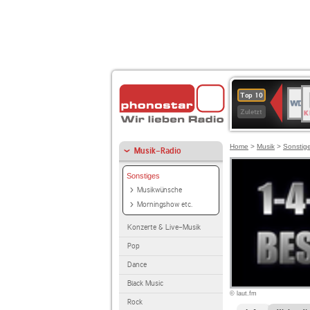
B
WDR
Top 10
K
4
Zuletzt
Home
>
Musik
>
Sonstig
Musik-Radio
Sonstiges
Musikwünsche
Morningshow etc.
Konzerte & Live-Musik
Pop
Dance
Black Music
© laut.fm
Rock