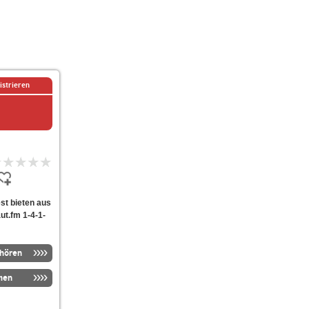
istrieren
est bieten aus
ut.fm 1-4-1-
nhören
men