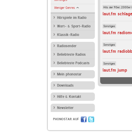
Hits der 90er, 2000er 
Weniger Genres
laut.fm schlag
Hörspiele im Radio
Sonstiges
Wort- & Sport-Radio
laut.fm radiom
Klassik-Radio
Sonstiges
Radiosender
laut.fm radiob
Beliebteste Radios
Beliebteste Podcasts
Sonstiges
laut.fm jump
Mein phonostar
Downloads
Hilfe & Kontakt
Newsletter
PHONOSTAR AUF