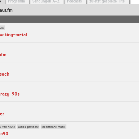
o
Programm
Sendungen A-Z
Podcasts
zuletzt gespielte Titel
aut.fm
Ska
fucking-metal
ufm
beach
crazy-90s
ver
& von heute
Oldies gemischt
Mediterrane Musik
co90