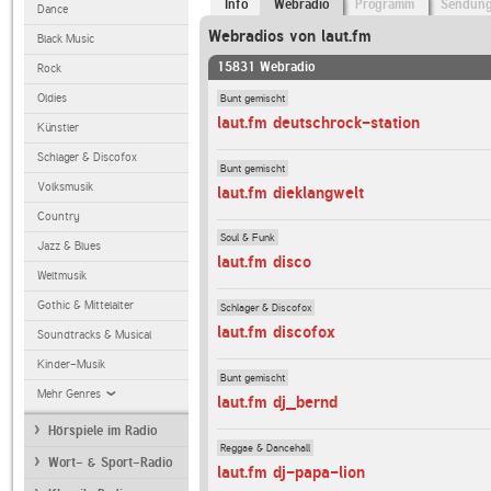
Info
Webradio
Programm
Sendun
Dance
Webradios von laut.fm
Black Music
15831 Webradio
Rock
Bunt gemischt
Oldies
laut.fm deutschrock-station
Künstler
Schlager & Discofox
Bunt gemischt
Volksmusik
laut.fm dieklangwelt
Country
Soul & Funk
Jazz & Blues
laut.fm disco
Weltmusik
Gothic & Mittelalter
Schlager & Discofox
laut.fm discofox
Soundtracks & Musical
Kinder-Musik
Bunt gemischt
Mehr Genres
laut.fm dj_bernd
Hörspiele im Radio
Reggae & Dancehall
Wort- & Sport-Radio
laut.fm dj-papa-lion