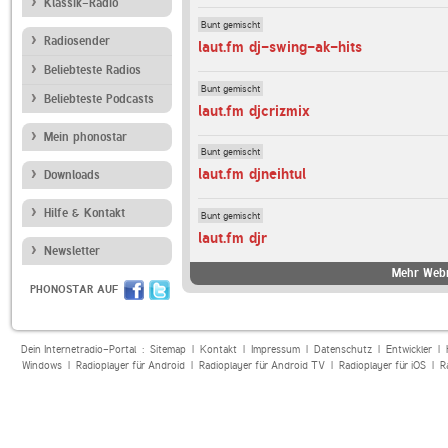
Klassik-Radio
Bunt gemischt
Radiosender
laut.fm dj-swing-ak-hits
Beliebteste Radios
Bunt gemischt
Beliebteste Podcasts
laut.fm djcrizmix
Mein phonostar
Bunt gemischt
laut.fm djneihtul
Downloads
Hilfe & Kontakt
Bunt gemischt
laut.fm djr
Newsletter
Mehr Webr
PHONOSTAR AUF
Dein Internetradio-Portal :
Sitemap
|
Kontakt
|
Impressum
|
Datenschutz
|
Entwickler
|
Windows
|
Radioplayer für Android
|
Radioplayer für Android TV
|
Radioplayer für iOS
|
R