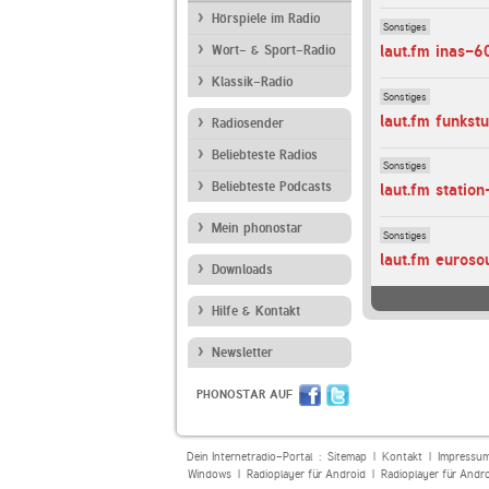
Hörspiele im Radio
Sonstiges
laut.fm inas-6
Wort- & Sport-Radio
Klassik-Radio
Sonstiges
laut.fm funkst
Radiosender
Beliebteste Radios
Sonstiges
Beliebteste Podcasts
laut.fm station
Mein phonostar
Sonstiges
laut.fm euroso
Downloads
Hilfe & Kontakt
Newsletter
PHONOSTAR AUF
Dein Internetradio-Portal :
Sitemap
|
Kontakt
|
Impressu
Windows
|
Radioplayer für Android
|
Radioplayer für Andr