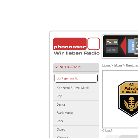
8
Deuts
Top 10
9
Zuletzt
O
A
Home
>
Musik
>
Bunt ge
Musik-Radio
Bunt gemischt
Konzerte & Live-Musik
Pop
Dance
Black Music
Rock
Oldies
© laut.fm
Künstler