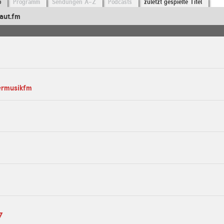
o
Programm
Sendungen A-Z
Podcasts
zuletzt gespielte Titel
aut.fm
ermusikfm
7