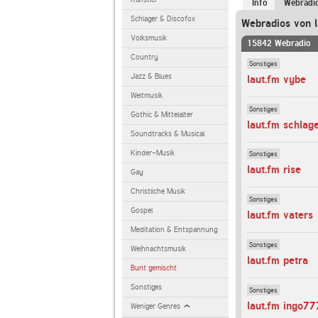
Info
Webradi
Schlager & Discofox
Webradios von l
Volksmusik
15842 Webradio
Country
Sonstiges
Jazz & Blues
laut.fm vybe
Weltmusik
Sonstiges
Gothic & Mittelalter
laut.fm schlag
Soundtracks & Musical
Kinder-Musik
Sonstiges
laut.fm rise
Gay
Christliche Musik
Sonstiges
Gospel
laut.fm vaters
Meditation & Entspannung
Sonstiges
Weihnachtsmusik
laut.fm petra
Bunt gemischt
Sonstiges
Sonstiges
laut.fm ingo77
Weniger Genres