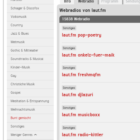
Info
Webradio
Programm
Sendun
Schlager & Discofox
Webradios von laut.fm
Volksmusik
15838 Webradio
Country
Sonstiges
Jazz & Blues
laut.fm pop-poetry
Weltmusik
Sonstiges
Gothic & Mittelalter
laut.fm onkelz-fuer-maik
Soundtracks & Musical
Kinder-Musik
Sonstiges
laut.fm freshmqfm
Gay
Christliche Musik
Sonstiges
Gospel
laut.fm djlazuri
Meditation & Entspannung
Sonstiges
Weihnachtsmusik
laut.fm musicboxx
Bunt gemischt
Sonstiges
Sonstiges
laut.fm radio-kittler
Weniger Genres