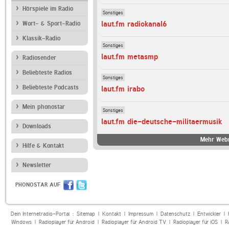
Hörspiele im Radio
Sonstiges
laut.fm radiokanal6
Wort- & Sport-Radio
Klassik-Radio
Sonstiges
laut.fm metasmp
Radiosender
Beliebteste Radios
Sonstiges
Beliebteste Podcasts
laut.fm irabo
Mein phonostar
Sonstiges
laut.fm die-deutsche-militaermusik
Downloads
Mehr Webr
Hilfe & Kontakt
Newsletter
PHONOSTAR AUF
Dein Internetradio-Portal :
Sitemap
|
Kontakt
|
Impressum
|
Datenschutz
|
Entwickler
|
Windows
|
Radioplayer für Android
|
Radioplayer für Android TV
|
Radioplayer für iOS
|
R