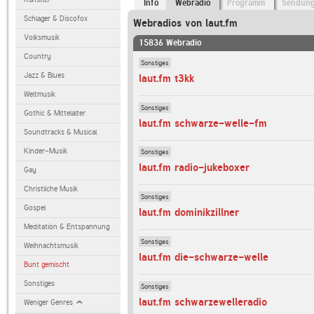
Info
Webradio
Programm
Sendun
Schlager & Discofox
Webradios von laut.fm
Volksmusik
15836 Webradio
Country
Sonstiges
Jazz & Blues
laut.fm t3kk
Weltmusik
Sonstiges
Gothic & Mittelalter
laut.fm schwarze-welle-fm
Soundtracks & Musical
Kinder-Musik
Sonstiges
laut.fm radio-jukeboxer
Gay
Christliche Musik
Sonstiges
Gospel
laut.fm dominikzillner
Meditation & Entspannung
Sonstiges
Weihnachtsmusik
laut.fm die-schwarze-welle
Bunt gemischt
Sonstiges
Sonstiges
laut.fm schwarzewelleradio
Weniger Genres