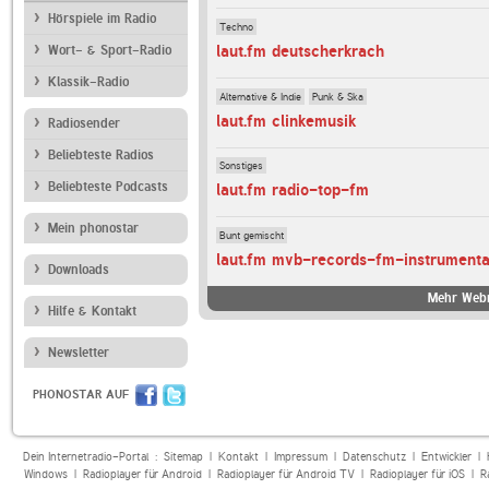
Hörspiele im Radio
Techno
laut.fm deutscherkrach
Wort- & Sport-Radio
Klassik-Radio
Alternative & Indie
Punk & Ska
laut.fm clinkemusik
Radiosender
Beliebteste Radios
Sonstiges
Beliebteste Podcasts
laut.fm radio-top-fm
Mein phonostar
Bunt gemischt
laut.fm mvb-records-fm-instrumenta
Downloads
Mehr Webr
Hilfe & Kontakt
Newsletter
PHONOSTAR AUF
Dein Internetradio-Portal :
Sitemap
|
Kontakt
|
Impressum
|
Datenschutz
|
Entwickler
|
Windows
|
Radioplayer für Android
|
Radioplayer für Android TV
|
Radioplayer für iOS
|
R