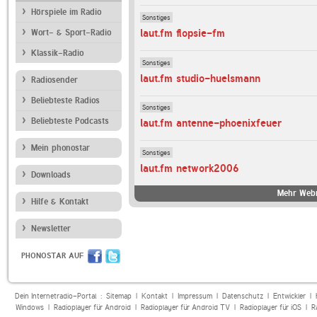
Hörspiele im Radio
Sonstiges
laut.fm flopsie-fm
Wort- & Sport-Radio
Klassik-Radio
Sonstiges
laut.fm studio-huelsmann
Radiosender
Beliebteste Radios
Sonstiges
Beliebteste Podcasts
laut.fm antenne-phoenixfeuer
Mein phonostar
Sonstiges
laut.fm network2006
Downloads
Mehr Webr
Hilfe & Kontakt
Newsletter
PHONOSTAR AUF
Dein Internetradio-Portal :
Sitemap
|
Kontakt
|
Impressum
|
Datenschutz
|
Entwickler
|
Windows
|
Radioplayer für Android
|
Radioplayer für Android TV
|
Radioplayer für iOS
|
R