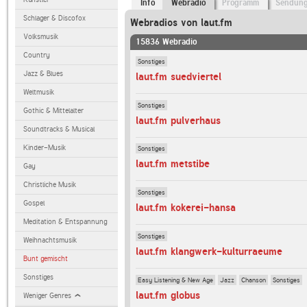
Info
Webradio
Programm
Sendun
Schlager & Discofox
Webradios von laut.fm
Volksmusik
15836 Webradio
Country
Sonstiges
Jazz & Blues
laut.fm suedviertel
Weltmusik
Sonstiges
Gothic & Mittelalter
laut.fm pulverhaus
Soundtracks & Musical
Kinder-Musik
Sonstiges
laut.fm metstibe
Gay
Christliche Musik
Sonstiges
Gospel
laut.fm kokerei-hansa
Meditation & Entspannung
Sonstiges
Weihnachtsmusik
laut.fm klangwerk-kulturraeume
Bunt gemischt
Sonstiges
Easy Listening & New Age
Jazz
Chanson
Sonstiges
laut.fm globus
Weniger Genres