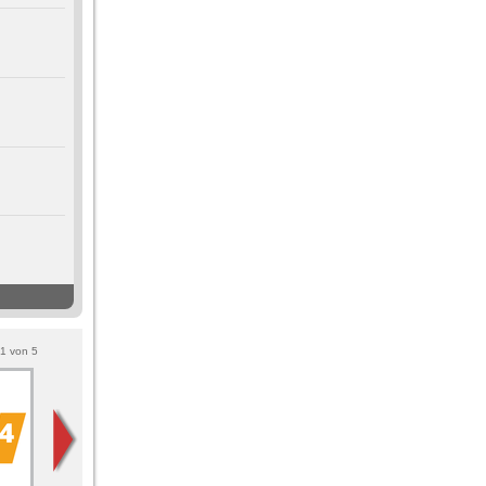
1
von
5