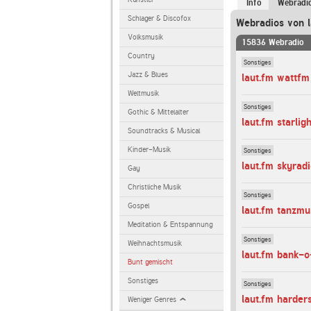
Info
Webradi
Schlager & Discofox
Webradios von l
Volksmusik
15836 Webradio
Country
Sonstiges
Jazz & Blues
laut.fm wattfm
Weltmusik
Sonstiges
Gothic & Mittelalter
laut.fm starli
Soundtracks & Musical
Kinder-Musik
Sonstiges
laut.fm skyrad
Gay
Christliche Musik
Sonstiges
Gospel
laut.fm tanzmu
Meditation & Entspannung
Sonstiges
Weihnachtsmusik
laut.fm bank-o
Bunt gemischt
Sonstiges
Sonstiges
laut.fm harde
Weniger Genres