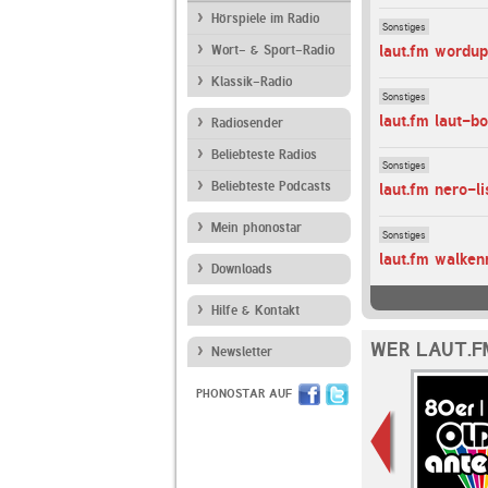
Hörspiele im Radio
Sonstiges
laut.fm wordu
Wort- & Sport-Radio
Klassik-Radio
Sonstiges
laut.fm laut-bo
Radiosender
Beliebteste Radios
Sonstiges
Beliebteste Podcasts
laut.fm nero-li
Mein phonostar
Sonstiges
laut.fm walken
Downloads
Hilfe & Kontakt
WER LAUT.F
Newsletter
PHONOSTAR AUF