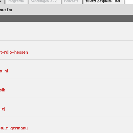
o
Programm
Sendungen A-Z
Podcasts
zuletzt gespielte Titel
aut.fm
ght-rdio-hessen
io-nl
sik
-cj
rstyle-germany