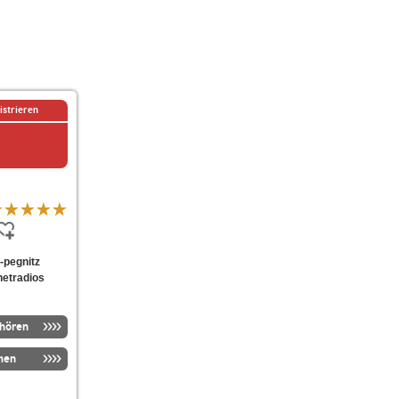
istrieren
e-pegnitz
netradios
nhören
men