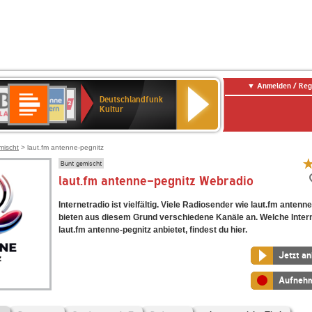
Anmelden / Reg
Deutschlandfunk
R-
ANTENNE
Deutschlandfunk
80er
SWR3
NDR
WDR
SWR
Deutschlandfunk
Kultur
LASSIK
BAYERN
90er
2
2
Kultur
Kultur
OLDIE
ANTENNE
mischt
> laut.fm antenne-pegnitz
Bunt gemischt
laut.fm antenne-pegnitz Webradio
Internetradio ist vielfältig. Viele Radiosender wie laut.fm antenn
bieten aus diesem Grund verschiedene Kanäle an. Welche Inter
laut.fm antenne-pegnitz anbietet, findest du hier.
Jetzt a
Aufneh