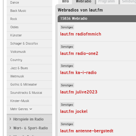
Info
Webradio
Programm
Sendun
Dance
Webradios von laut.fm
Black Music
15836 Webradio
Rock
Sonstiges
Oldies
laut.fm radiofmmich
Künstler
Schlager & Discofox
Sonstiges
Volksmusik
laut.fm radio-one2
Country
Sonstiges
Jazz & Blues
laut.fm ka-i-radio
Weltmusik
Gothic & Mittelalter
Sonstiges
laut.fm julive2023
Soundtracks & Musical
Kinder-Musik
Sonstiges
Mehr Genres
laut.fm jockel
Hörspiele im Radio
Sonstiges
Wort- & Sport-Radio
laut.fm antenne-bergstedt