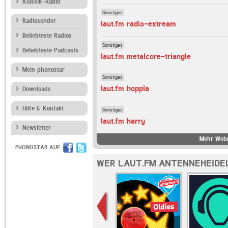
Klassik-Radio
Sonstiges
Radiosender
laut.fm radio-extream
Beliebteste Radios
Sonstiges
Beliebteste Podcasts
laut.fm metalcore-triangle
Mein phonostar
Sonstiges
laut.fm hoppla
Downloads
Hilfe & Kontakt
Sonstiges
laut.fm harry
Newsletter
Mehr Webr
PHONOSTAR AUF
WER LAUT.FM ANTENNEHEIDE