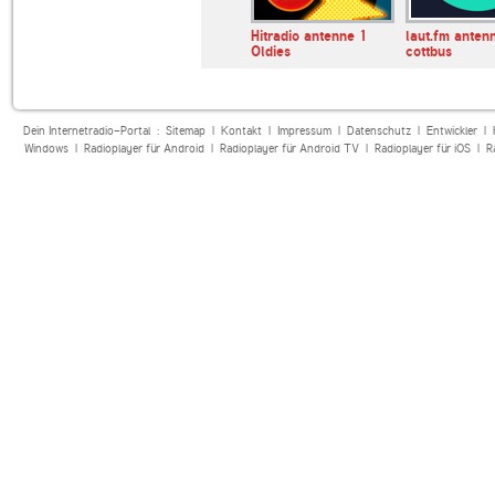
 Corse -
KTUH FM
Hitradio antenne 1
laut.fm anten
za Mora
Oldies
cottbus
Dein Internetradio-Portal :
Sitemap
|
Kontakt
|
Impressum
|
Datenschutz
|
Entwickler
|
Windows
|
Radioplayer für Android
|
Radioplayer für Android TV
|
Radioplayer für iOS
|
R