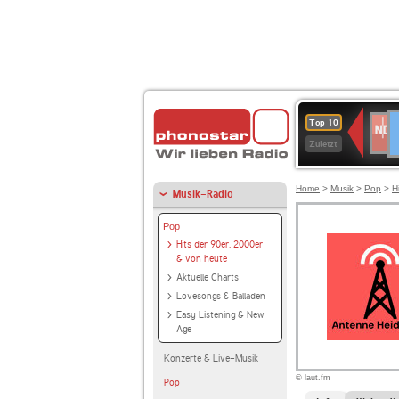
D
NDR
Top 10
2
Zuletzt
Home
>
Musik
>
Pop
>
H
Musik-Radio
Pop
Hits der 90er, 2000er
& von heute
Aktuelle Charts
Lovesongs & Balladen
Easy Listening & New
Age
Konzerte & Live-Musik
© laut.fm
Pop