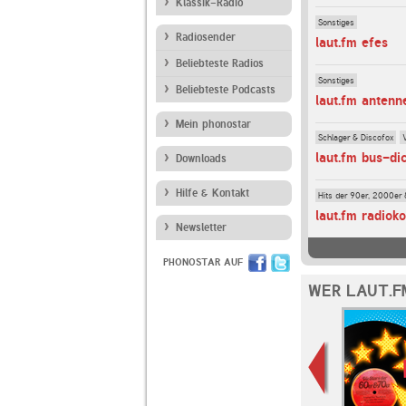
Klassik-Radio
Sonstiges
Radiosender
laut.fm efes
Beliebteste Radios
Sonstiges
Beliebteste Podcasts
laut.fm antenn
Mein phonostar
Schlager & Discofox
laut.fm bus-d
Downloads
Hilfe & Kontakt
Hits der 90er, 2000er 
laut.fm radiok
Newsletter
PHONOSTAR AUF
WER LAUT.F