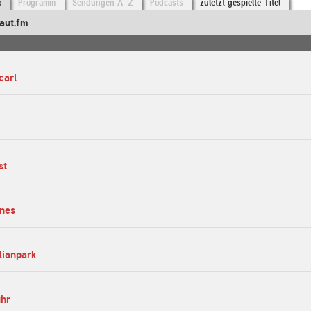
o
Programm
Sendungen A-Z
Podcasts
zuletzt gespielte Titel
aut.fm
carl
st
unes
lianpark
uhr