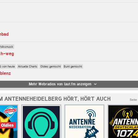
ebad
Volksmusik
ich-weg
& von heute
Aktuelle Charts
Oldies gemischt
Bunt gemischt
oblenz
Mehr Webradios von laut.fm anzeigen
M ANTENNEHEIDELBERG HÖRT, HÖRT AUCH
Seite