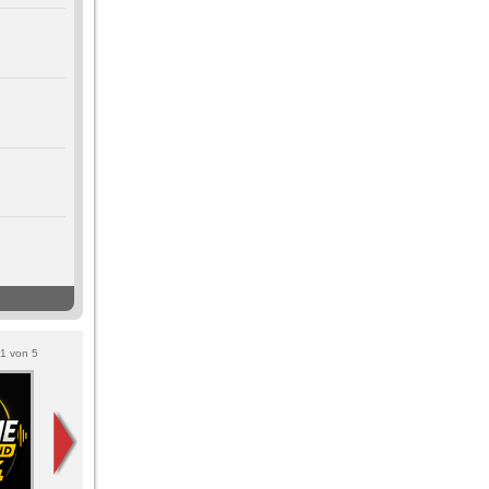
1
von
5