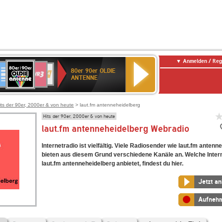
Anmelden / Reg
80er
eutschlandfunk
SWR3
WDR
SWR
80er 90er OLDIE
90er
4
Kultur
ANTENNE
OLDIE
ANTENNE
its der 90er, 2000er & von heute
> laut.fm antenneheidelberg
Hits der 90er, 2000er & von heute
laut.fm antenneheidelberg Webradio
Internetradio ist vielfältig. Viele Radiosender wie laut.fm antenn
bieten aus diesem Grund verschiedene Kanäle an. Welche Inter
laut.fm antenneheidelberg anbietet, findest du hier.
Jetzt a
Aufneh