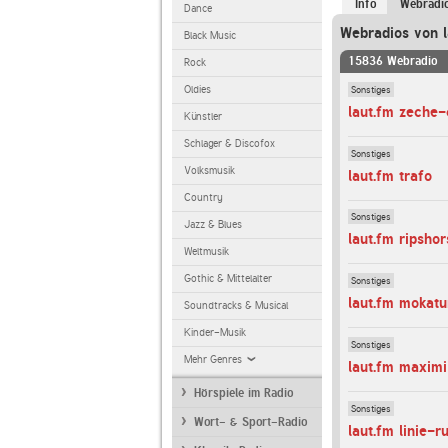
Info
Webradi
Dance
Webradios von l
Black Music
15836 Webradio
Rock
Sonstiges
Oldies
laut.fm zeche-
Künstler
Schlager & Discofox
Sonstiges
Volksmusik
laut.fm trafo
Country
Sonstiges
Jazz & Blues
laut.fm ripshor
Weltmusik
Gothic & Mittelalter
Sonstiges
laut.fm mokat
Soundtracks & Musical
Kinder-Musik
Sonstiges
Mehr Genres
laut.fm maximi
Hörspiele im Radio
Sonstiges
Wort- & Sport-Radio
laut.fm linie-r