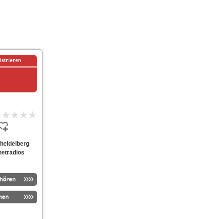
istrieren
eheidelberg
netradios
nhören
men