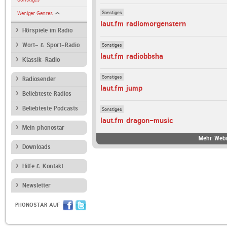
Sonstiges
Weniger Genres
laut.fm radiomorgenstern
Hörspiele im Radio
Sonstiges
Wort- & Sport-Radio
laut.fm radiobbsha
Klassik-Radio
Sonstiges
Radiosender
laut.fm jump
Beliebteste Radios
Beliebteste Podcasts
Sonstiges
laut.fm dragon-music
Mein phonostar
Mehr Webr
Downloads
Hilfe & Kontakt
Newsletter
PHONOSTAR AUF