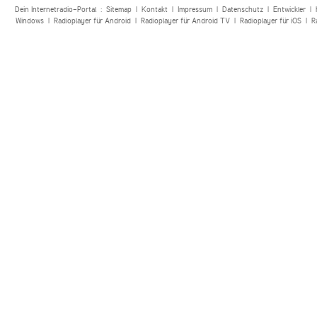
Dein Internetradio-Portal :
Sitemap
|
Kontakt
|
Impressum
|
Datenschutz
|
Entwickler
|
Windows
|
Radioplayer für Android
|
Radioplayer für Android TV
|
Radioplayer für iOS
|
R