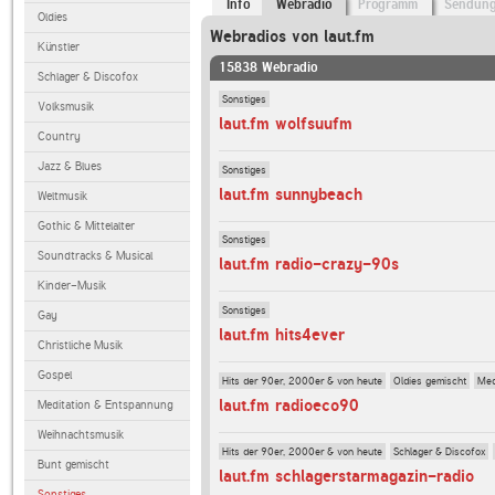
Info
Webradio
Programm
Sendun
Oldies
Webradios von laut.fm
Künstler
15838 Webradio
Schlager & Discofox
Sonstiges
Volksmusik
laut.fm wolfsuufm
Country
Jazz & Blues
Sonstiges
laut.fm sunnybeach
Weltmusik
Gothic & Mittelalter
Sonstiges
Soundtracks & Musical
laut.fm radio-crazy-90s
Kinder-Musik
Sonstiges
Gay
laut.fm hits4ever
Christliche Musik
Gospel
Hits der 90er, 2000er & von heute
Oldies gemischt
Med
laut.fm radioeco90
Meditation & Entspannung
Weihnachtsmusik
Hits der 90er, 2000er & von heute
Schlager & Discofox
Bunt gemischt
laut.fm schlagerstarmagazin-radio
Sonstiges