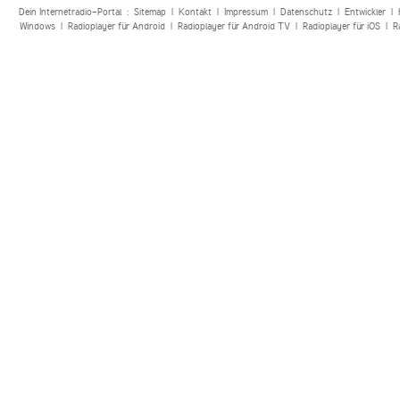
Dein Internetradio-Portal :
Sitemap
|
Kontakt
|
Impressum
|
Datenschutz
|
Entwickler
|
Windows
|
Radioplayer für Android
|
Radioplayer für Android TV
|
Radioplayer für iOS
|
R