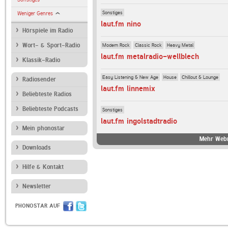
Sonstiges
Weniger Genres
laut.fm nino
Hörspiele im Radio
Modern Rock
Classic Rock
Heavy Metal
Wort- & Sport-Radio
laut.fm metalradio-wellblech
Klassik-Radio
Easy Listening & New Age
House
Chillout & Lounge
Radiosender
laut.fm linnemix
Beliebteste Radios
Beliebteste Podcasts
Sonstiges
laut.fm ingolstadtradio
Mein phonostar
Mehr Webr
Downloads
Hilfe & Kontakt
Newsletter
PHONOSTAR AUF