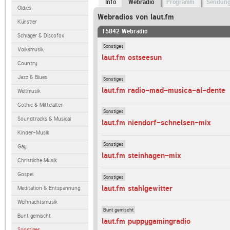
Info
Webradio
Programm
Sendun
Oldies
Webradios von laut.fm
Künstler
15842 Webradio
Schlager & Discofox
Sonstiges
Volksmusik
laut.fm ostseesun
Country
Jazz & Blues
Sonstiges
laut.fm radio-mad-musica-al-dente
Weltmusik
Gothic & Mittelalter
Sonstiges
Soundtracks & Musical
laut.fm niendorf-schnelsen-mix
Kinder-Musik
Sonstiges
Gay
laut.fm steinhagen-mix
Christliche Musik
Gospel
Sonstiges
laut.fm stahlgewitter
Meditation & Entspannung
Weihnachtsmusik
Bunt gemischt
Bunt gemischt
laut.fm puppygamingradio
Sonstiges