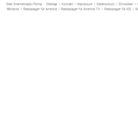
Dein Internetradio-Portal :
Sitemap
|
Kontakt
|
Impressum
|
Datenschutz
|
Entwickler
|
Windows
|
Radioplayer für Android
|
Radioplayer für Android TV
|
Radioplayer für iOS
|
R