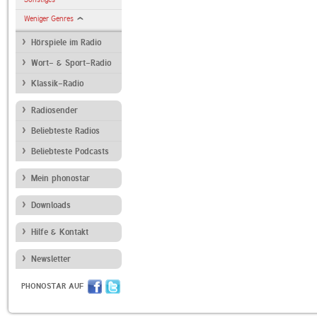
Weniger Genres
Hörspiele im Radio
Wort- & Sport-Radio
Klassik-Radio
Radiosender
Beliebteste Radios
Beliebteste Podcasts
Mein phonostar
Downloads
Hilfe & Kontakt
Newsletter
PHONOSTAR AUF