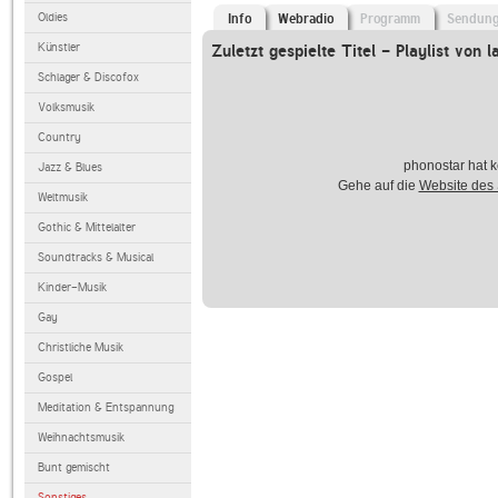
Oldies
Info
Webradio
Programm
Sendun
Künstler
Zuletzt gespielte Titel - Playlist von l
Schlager & Discofox
Volksmusik
Country
phonostar hat k
Jazz & Blues
Gehe auf die
Website des
Weltmusik
Gothic & Mittelalter
Soundtracks & Musical
Kinder-Musik
Gay
Christliche Musik
Gospel
Meditation & Entspannung
Weihnachtsmusik
Bunt gemischt
Sonstiges