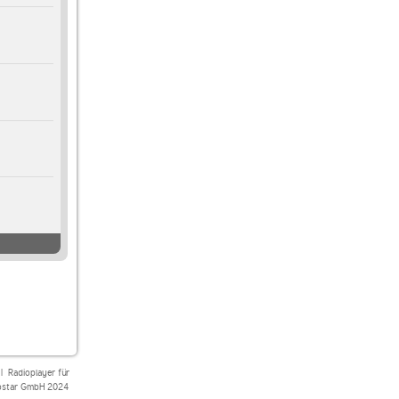
|
Radioplayer für
star GmbH 2024