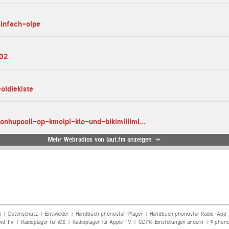
einfach-olpe
202
oldiekiste
laut.fm okkjliokonhupooll-op-kmolpl-klo-und-blkimllllml-kl
Mehr Webradios von laut.fm anzeigen
m
|
Datenschutz
|
Entwickler
|
Handbuch phonostar-Player
|
Handbuch phonostar Radio-App
oid TV
|
Radioplayer für iOS
|
Radioplayer für Apple TV
|
GDPR-Einstellungen ändern
| © phono