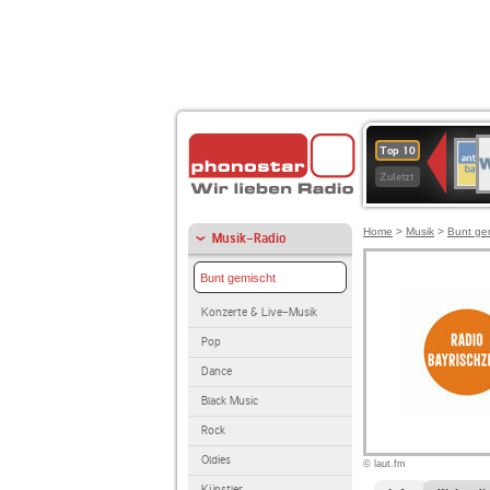
W
ANT
Top 10
2
BAY
Zuletzt
Home
>
Musik
>
Bunt ge
Musik-Radio
Bunt gemischt
Konzerte & Live-Musik
Pop
Dance
Black Music
Rock
Oldies
© laut.fm
Künstler