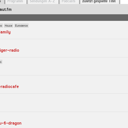
o
Programm
Sendungen A-Z
Podcasts
zuletzt gespielte Titel
aut.fm
no
House
Eurodance
family
tiger-radio
ro
-radiocafe
ju-fi-dragon