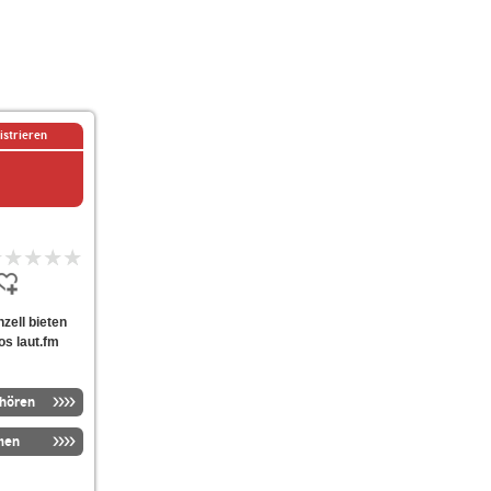
istrieren
hzell bieten
os laut.fm
nhören
men