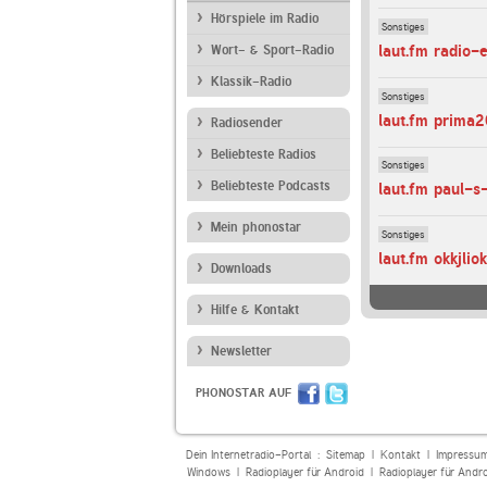
Hörspiele im Radio
Sonstiges
laut.fm radio-
Wort- & Sport-Radio
Klassik-Radio
Sonstiges
laut.fm prima
Radiosender
Beliebteste Radios
Sonstiges
Beliebteste Podcasts
laut.fm paul-s-
Mein phonostar
Sonstiges
Downloads
Hilfe & Kontakt
Newsletter
PHONOSTAR AUF
Dein Internetradio-Portal :
Sitemap
|
Kontakt
|
Impressu
Windows
|
Radioplayer für Android
|
Radioplayer für Andr