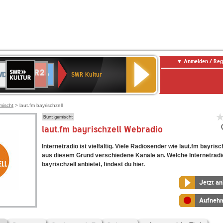
Anmelden / Reg
SWR
DR
NDR
ENNE
80er
SWR3
WDR
BR-
Deutschlandfunk
Deutschlandfunk
Kultur
SWR Kultur
2
ERN
90er
4
KLASSIK
Kultur
OLDIE
ANTENNE
mischt
> laut.fm bayrischzell
Bunt gemischt
laut.fm bayrischzell Webradio
Internetradio ist vielfältig. Viele Radiosender wie laut.fm bayrisc
aus diesem Grund verschiedene Kanäle an. Welche Internetradi
bayrischzell anbietet, findest du hier.
Jetzt a
Aufneh