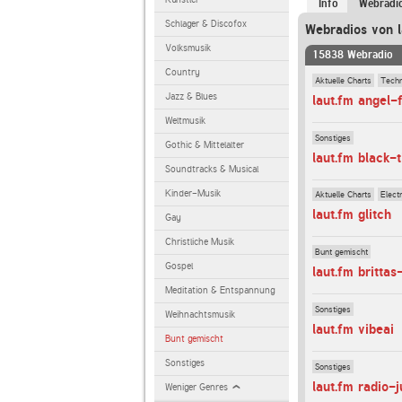
Info
Webradi
Schlager & Discofox
Webradios von l
Volksmusik
15838 Webradio
Country
Aktuelle Charts
Tech
Jazz & Blues
laut.fm angel-
Weltmusik
Sonstiges
Gothic & Mittelalter
laut.fm black-
Soundtracks & Musical
Kinder-Musik
Aktuelle Charts
Elect
laut.fm glitch
Gay
Christliche Musik
Bunt gemischt
Gospel
laut.fm brittas
Meditation & Entspannung
Sonstiges
Weihnachtsmusik
laut.fm vibeai
Bunt gemischt
Sonstiges
Sonstiges
laut.fm radio-
Weniger Genres