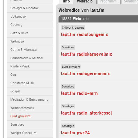
Info
Webradio
Programm
Sendun
Schlager & Discofox
Webradios von laut.fm
Volksmusik
15831 Webradio
Country
Chillout & Lounge
Jazz & Blues
laut.fm radioloungemix
Weltmusik
Sonstiges
Gothic & Mittelalter
laut.fm radiokarnevalmix
Soundtracks & Musical
Kinder-Musik
Bunt gemischt
laut.fm radiogermanmix
Gay
Christliche Musik
Sonstiges
Gospel
laut.fm radio-mrn
Meditation & Entspannung
Sonstiges
Weihnachtsmusik
laut.fm radio-alterkessel
Bunt gemischt
Sonstiges
Sonstiges
laut.fm pwr24
Weniger Genres