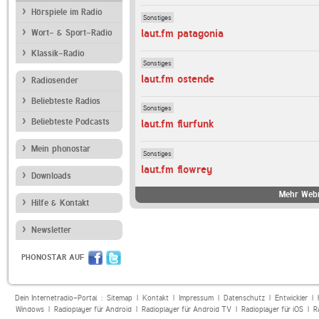
Hörspiele im Radio
Sonstiges
laut.fm patagonia
Wort- & Sport-Radio
Klassik-Radio
Sonstiges
laut.fm ostende
Radiosender
Beliebteste Radios
Sonstiges
Beliebteste Podcasts
laut.fm flurfunk
Mein phonostar
Sonstiges
laut.fm flowrey
Downloads
Mehr Webr
Hilfe & Kontakt
Newsletter
PHONOSTAR AUF
Dein Internetradio-Portal :
Sitemap
|
Kontakt
|
Impressum
|
Datenschutz
|
Entwickler
|
Windows
|
Radioplayer für Android
|
Radioplayer für Android TV
|
Radioplayer für iOS
|
R