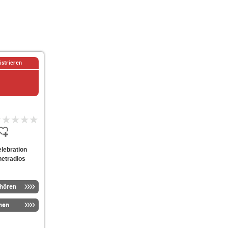
istrieren
elebration
netradios
nhören
men