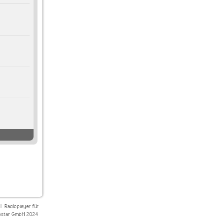
|
Radioplayer für
star GmbH 2024