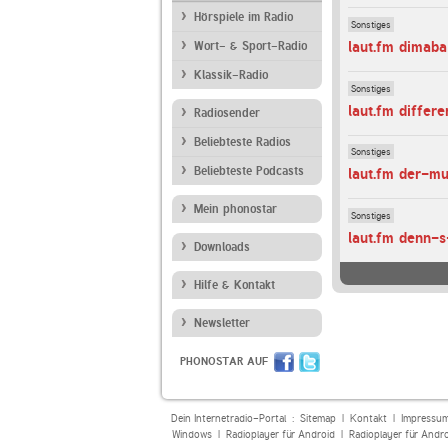
Hörspiele im Radio
Sonstiges
laut.fm dimaba
Wort- & Sport-Radio
Klassik-Radio
Sonstiges
laut.fm differ
Radiosender
Beliebteste Radios
Sonstiges
Beliebteste Podcasts
laut.fm der-m
Mein phonostar
Sonstiges
laut.fm denn-s
Downloads
Hilfe & Kontakt
Newsletter
PHONOSTAR AUF
Dein Internetradio-Portal :
Sitemap
|
Kontakt
|
Impressu
Windows
|
Radioplayer für Android
|
Radioplayer für Andr