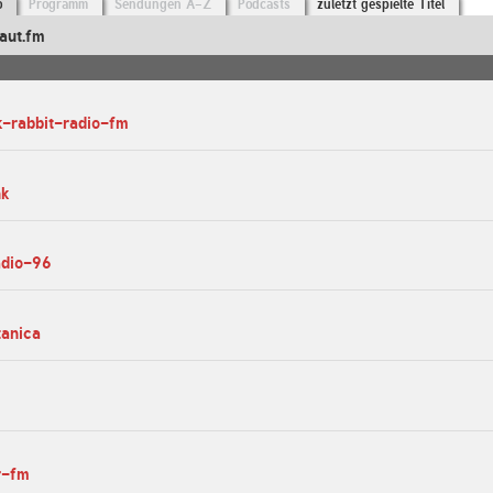
o
Programm
Sendungen A-Z
Podcasts
zuletzt gespielte Titel
aut.fm
k-rabbit-radio-fm
nk
adio-96
tanica
r-fm