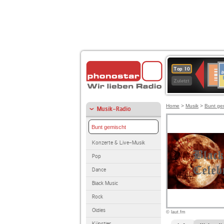
A
Deuts
Top 10
B
Kultu
Zuletzt
Home
>
Musik
>
Bunt ge
Musik-Radio
Bunt gemischt
Konzerte & Live-Musik
Pop
Dance
Black Music
Rock
Oldies
© laut.fm
Künstler