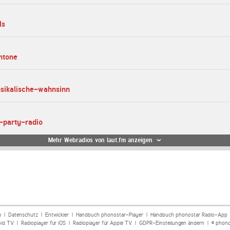
ls
entone
usikalische-wahnsinn
-party-radio
Mehr Webradios von laut.fm anzeigen
m
|
Datenschutz
|
Entwickler
|
Handbuch phonostar-Player
|
Handbuch phonostar Radio-App
oid TV
|
Radioplayer für iOS
|
Radioplayer für Apple TV
|
GDPR-Einstellungen ändern
| © phono