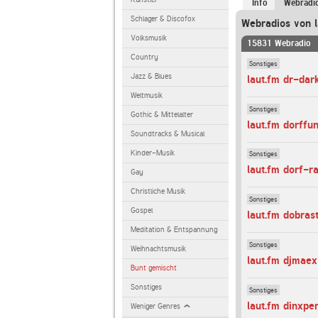
Info
Webradi
Schlager & Discofox
Webradios von l
Volksmusik
15831 Webradio
Country
Sonstiges
Jazz & Blues
laut.fm dr-dar
Weltmusik
Sonstiges
Gothic & Mittelalter
laut.fm dorffu
Soundtracks & Musical
Kinder-Musik
Sonstiges
laut.fm dorf-r
Gay
Christliche Musik
Sonstiges
Gospel
laut.fm dobras
Meditation & Entspannung
Sonstiges
Weihnachtsmusik
laut.fm djmaex
Bunt gemischt
Sonstiges
Sonstiges
laut.fm dinxpe
Weniger Genres