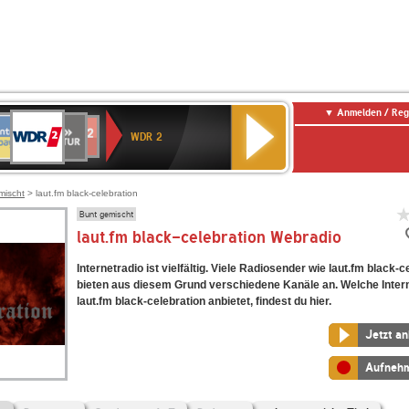
Anmelden / Reg
WDR
NTENNE
SWR
chlandfunk
Deutschlandfunk
80er
SWR3
WDR
BR-
NDR
2
WDR 2
AYERN
Kultur
r
90er
4
KLASSIK
2
OLDIE
ANTENNE
mischt
> laut.fm black-celebration
Bunt gemischt
laut.fm black-celebration Webradio
Internetradio ist vielfältig. Viele Radiosender wie laut.fm black-c
bieten aus diesem Grund verschiedene Kanäle an. Welche Inter
laut.fm black-celebration anbietet, findest du hier.
Jetzt a
Aufneh