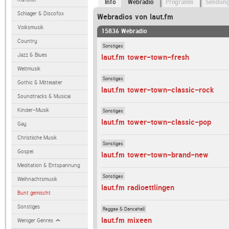
Info
Webradio
Programm
Sendun
Schlager & Discofox
Webradios von laut.fm
Volksmusik
15836 Webradio
Country
Sonstiges
Jazz & Blues
laut.fm tower-town-fresh
Weltmusik
Sonstiges
Gothic & Mittelalter
laut.fm tower-town-classic-rock
Soundtracks & Musical
Kinder-Musik
Sonstiges
laut.fm tower-town-classic-pop
Gay
Christliche Musik
Sonstiges
Gospel
laut.fm tower-town-brand-new
Meditation & Entspannung
Sonstiges
Weihnachtsmusik
laut.fm radioettlingen
Bunt gemischt
Sonstiges
Reggae & Dancehall
laut.fm mixeen
Weniger Genres