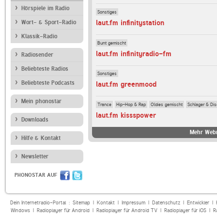
Hörspiele im Radio
Sonstiges
laut.fm infinitystation
Wort- & Sport-Radio
Klassik-Radio
Bunt gemischt
laut.fm infinityradio-fm
Radiosender
Beliebteste Radios
Sonstiges
Beliebteste Podcasts
laut.fm greenmood
Mein phonostar
Trance
Hip-Hop & Rap
Oldies gemischt
Schlager & Di
laut.fm kissspower
Downloads
Mehr Webr
Hilfe & Kontakt
Newsletter
PHONOSTAR AUF
Dein Internetradio-Portal :
Sitemap
|
Kontakt
|
Impressum
|
Datenschutz
|
Entwickler
|
Windows
|
Radioplayer für Android
|
Radioplayer für Android TV
|
Radioplayer für iOS
|
R