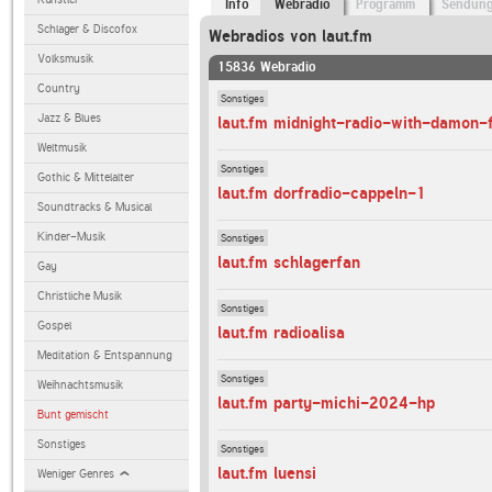
Info
Webradio
Programm
Sendun
Schlager & Discofox
Webradios von laut.fm
Volksmusik
15836 Webradio
Country
Sonstiges
Jazz & Blues
laut.fm midnight-radio-with-damon-
Weltmusik
Sonstiges
Gothic & Mittelalter
laut.fm dorfradio-cappeln-1
Soundtracks & Musical
Kinder-Musik
Sonstiges
laut.fm schlagerfan
Gay
Christliche Musik
Sonstiges
Gospel
laut.fm radioalisa
Meditation & Entspannung
Sonstiges
Weihnachtsmusik
laut.fm party-michi-2024-hp
Bunt gemischt
Sonstiges
Sonstiges
laut.fm luensi
Weniger Genres