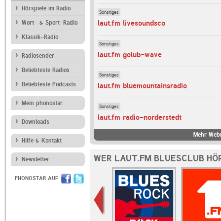
Hörspiele im Radio
Sonstiges
laut.fm livesoundsco
Wort- & Sport-Radio
Klassik-Radio
Sonstiges
laut.fm golub-wave
Radiosender
Beliebteste Radios
Sonstiges
Beliebteste Podcasts
laut.fm bluemountainsradio
Mein phonostar
Sonstiges
laut.fm radio-norderstedt
Downloads
Mehr Webr
Hilfe & Kontakt
WER LAUT.FM BLUESCLUB HÖ
Newsletter
PHONOSTAR AUF