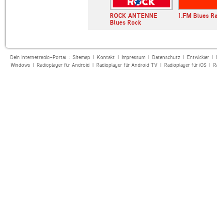
Picking Radio
Reggae Rocks Kendall
ROCK ANTENNE
1.FM Blues R
County
Blues Rock
Dein Internetradio-Portal :
Sitemap
|
Kontakt
|
Impressum
|
Datenschutz
|
Entwickler
|
Windows
|
Radioplayer für Android
|
Radioplayer für Android TV
|
Radioplayer für iOS
|
R