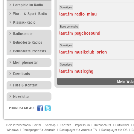
Hörspiele im Radio
Sonstiges
laut.fm radio-miau
Wort- & Sport-Radio
Klassik-Radio
Bunt gemischt
laut.fm psychosound
Radiosender
Beliebteste Radios
Sonstiges
Beliebteste Podcasts
laut.fm musikclub-orion
Mein phonostar
Sonstiges
laut.fm musicghg
Downloads
Mehr Webr
Hilfe & Kontakt
Newsletter
PHONOSTAR AUF
Dein Internetradio-Portal :
Sitemap
|
Kontakt
|
Impressum
|
Datenschutz
|
Entwickler
|
Windows
|
Radioplayer für Android
|
Radioplayer für Android TV
|
Radioplayer für iOS
|
R