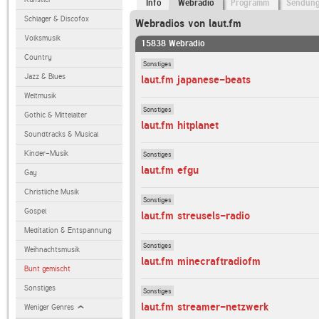
Info
Webradio
Programm
Sendun
Schlager & Discofox
Webradios von laut.fm
Volksmusik
15838 Webradio
Country
Sonstiges
Jazz & Blues
laut.fm japanese-beats
Weltmusik
Sonstiges
Gothic & Mittelalter
laut.fm hitplanet
Soundtracks & Musical
Kinder-Musik
Sonstiges
laut.fm efgu
Gay
Christliche Musik
Sonstiges
Gospel
laut.fm streusels-radio
Meditation & Entspannung
Sonstiges
Weihnachtsmusik
laut.fm minecraftradiofm
Bunt gemischt
Sonstiges
Sonstiges
laut.fm streamer-netzwerk
Weniger Genres